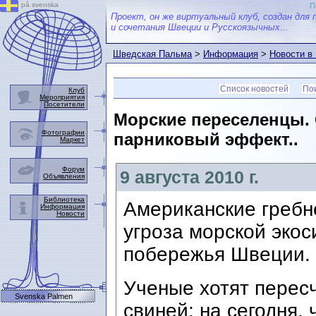
på svenska
П
Проект, он же виртуальный клуб, создан для 
и сочетания Швеции и Русскоязычных...
Шведская Пальма
>
Информация
>
Новости в
Список новостей
Пои
Клуб
Мероприятия
Посетители
Морские переселенцы. 
Фотографии
парниковый эффект..
Маркет
Форум
9 августа 2010 г.
Объявления
Библиотека
Американские гребн
Информация
Новости
угроза морской экос
побережья Швеции.
Ученые хотят перес
Svenska Palmen
свиней; на сегодня, 