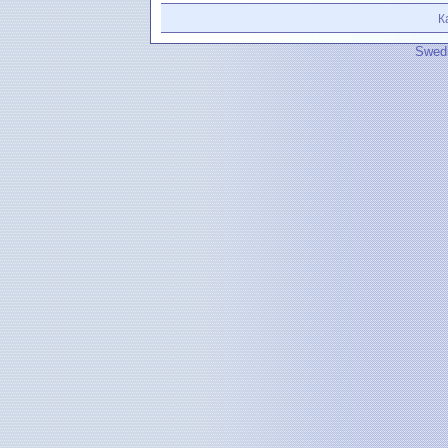
К
Swedi