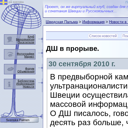
på svenska
П
Проект, он же виртуальный клуб, создан для 
и сочетания Швеции и Русскоязычных...
Шведская Пальма
>
Информация
>
Новости в
Список новостей
Пои
Клуб
Мероприятия
Посетители
ДШ в прорыве.
Фотографии
Маркет
30 сентября 2010 г.
Форум
Объявления
В предвыборной кам
Библиотека
ультранационалисти
Информация
Новости
Швеции осуществила
массовой информац
О ДШ писалось, гов
десять раз больше,
Svenska Palmen