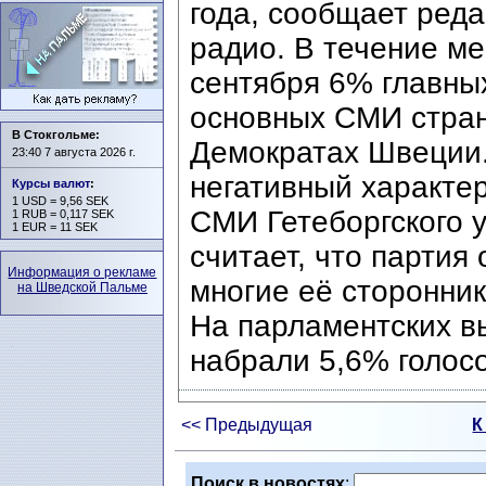
года, сообщает ред
радио. В течение м
сентября 6% главны
основных СМИ стран
В Стокгольме:
Демократах Швеции.
23:40 7 августа 2026 г.
негативный характе
Курсы валют
:
1 USD = 9,56 SEK
СМИ Гетеборгского 
1 RUB = 0,117 SEK
1 EUR = 11 SEK
считает, что партия 
Информация о рекламе
многие её сторонни
на Шведской Пальме
На парламентских 
набрали 5,6% голос
<< Предыдущая
К
Поиск в новостях
: