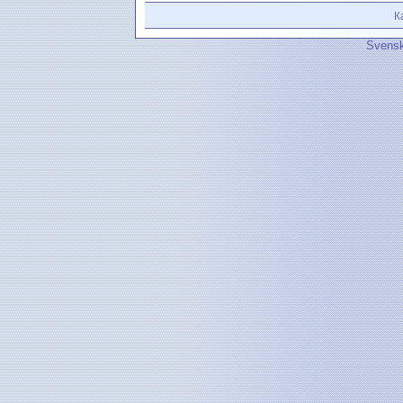
К
Svensk