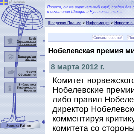
på svenska
П
Проект, он же виртуальный клуб, создан для 
и сочетания Швеции и Русскоязычных...
Шведская Пальма
>
Информация
>
Новости в
Список новостей
Пои
Клуб
Мероприятия
Посетители
Нобелевская премия ми
Фотографии
Маркет
8 марта 2012 г.
Форум
Объявления
Комитет норвежског
Библиотека
Нобелевские премии
Информация
Новости
либо правил Нобеле
директор Нобелевск
комментируя критику
комитета со сторон
Svenska Palmen