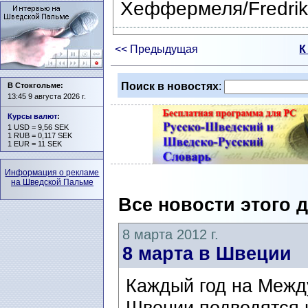
Хеффермеля/Fredrik 
<< Предыдущая
К
Поиск в новостях
:
В Стокгольме:
13:45 9 августа 2026 г.
Курсы валют
:
1 USD = 9,56 SEK
1 RUB = 0,117 SEK
1 EUR = 11 SEK
Информация о рекламе
на Шведской Пальме
Все новости этого 
8 марта 2012 г.
8 марта в Швеции
Каждый год на Межд
Швеции подводятся и