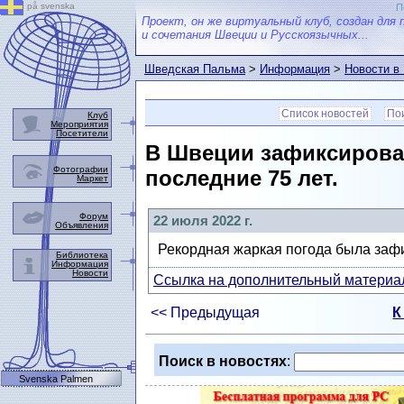
på svenska
П
Проект, он же виртуальный клуб, создан для 
и сочетания Швеции и Русскоязычных...
Шведская Пальма
>
Информация
>
Новости в
Список новостей
Пои
Клуб
Мероприятия
Посетители
В Швеции зафиксирован
Фотографии
последние 75 лет.
Маркет
Форум
22 июля 2022 г.
Объявления
Рекордная жаркая погода была заф
Библиотека
Информация
Новости
Ссылка на дополнительный материал
<< Предыдущая
К
Поиск в новостях
:
Svenska Palmen