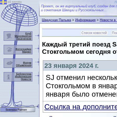
på svenska
П
Проект, он же виртуальный клуб, создан для 
и сочетания Швеции и Русскоязычных...
Шведская Пальма
>
Информация
>
Новости в
Список новостей
Пои
Клуб
Мероприятия
Посетители
Каждый третий поезд S
Фотографии
Стокгольмом сегодня о
Маркет
Форум
23 января 2024 г.
Объявления
Библиотека
SJ отменил несколь
Информация
Новости
Стокгольмом в январ
января было отмене
Ссылка на дополните
Svenska Palmen