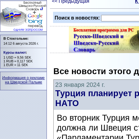
<< Предыдущая
К
Поиск в новостях
:
В Стокгольме:
14:12 6 августа 2026 г.
Курсы валют
:
1 USD = 9,56 SEK
1 RUB = 0,117 SEK
1 EUR = 11 SEK
Все новости этого 
Информация о рекламе
на Шведской Пальме
23 января 2024 г.
Турция планирует 
НАТО
Во вторник Турция м
должна ли Швеция с
«Парламентарии Турц