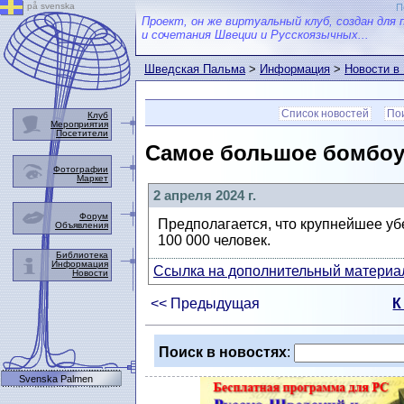
på svenska
П
Проект, он же виртуальный клуб, создан для 
и сочетания Швеции и Русскоязычных...
Шведская Пальма
>
Информация
>
Новости в
Список новостей
Пои
Клуб
Мероприятия
Посетители
Самое большое бомбоу
Фотографии
Маркет
2 апреля 2024 г.
Форум
Предполагается, что крупнейшее уб
Объявления
100 000 человек.
Библиотека
Информация
Ссылка на дополнительный материал
Новости
<< Предыдущая
К
Поиск в новостях
:
Svenska Palmen