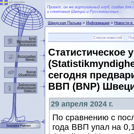
på svenska
П
Проект, он же виртуальный клуб, создан для 
и сочетания Швеции и Русскоязычных...
Шведская Пальма
>
Информация
>
Новости в
Список новостей
Пои
Клуб
Мероприятия
Посетители
Статистическое 
Фотографии
Маркет
(Statistikmyndigh
сегодня предвар
Форум
Объявления
ВВП (BNP) Швеции
Библиотека
Информация
Новости
29 апреля 2024 г.
По сравнению с пос
года ВВП упал на 0
Svenska Palmen