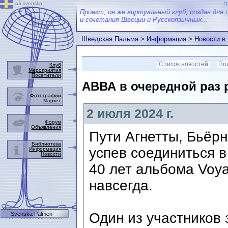
på svenska
П
Проект, он же виртуальный клуб, создан для 
и сочетания Швеции и Русскоязычных...
Шведская Пальма
>
Информация
>
Новости в
Список новостей
Пои
Клуб
Мероприятия
Посетители
АВВА в очередной раз 
Фотографии
Маркет
2 июля 2024 г.
Форум
Объявления
Пути Агнетты, Бьёрн
Библиотека
успев соединиться в
Информация
Новости
40 лет альбома Voya
навсегда.
Один из участников
Svenska Palmen