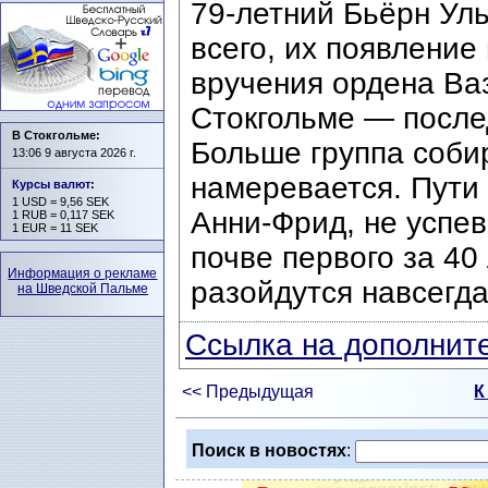
79-летний Бьёрн Уль
всего, их появление
вручения ордена Ва
Стокгольме — после
В Стокгольме:
Больше группа соби
13:06 9 августа 2026 г.
намеревается. Пути 
Курсы валют
:
1 USD = 9,56 SEK
Анни-Фрид, не успев
1 RUB = 0,117 SEK
1 EUR = 11 SEK
почве первого за 40
Информация о рекламе
разойдутся навсегда
на Шведской Пальме
Ссылка на дополните
<< Предыдущая
К
Поиск в новостях
: