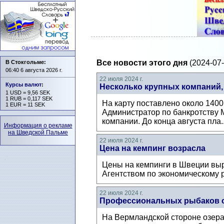
Все новости этого дня
(2024-07-
В Стокгольме:
06:40 6 августа 2026 г.
22 июля 2024 г.
Курсы валют
:
Несколько крупных компаний,
1 USD = 9,56 SEK
1 RUB = 0,117 SEK
На карту поставлено около 1400
1 EUR = 11 SEK
Администратор по банкротству М
компании. До конца августа пла.
Информация о рекламе
на Шведской Пальме
22 июля 2024 г.
Цена на кемпинг возрасла
Цены на кемпинги в Швеции выр
Агентством по экономическому ро
22 июля 2024 г.
Профессиональных рыбаков с
На Вермландской стороне озера