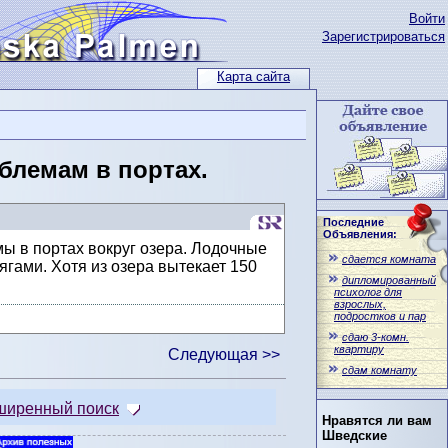
Войти
Зарегистрироваться
Карта сайта
блемам в портах.
Последние
Объявления:
мы в портах вокруг озера. Лодочные
сдается комната
ягами. Хотя из озера вытекает 150
дипломированный
.
психолог для
взрослых,
подростков и пар
сдаю 3-комн.
квартиру
Следующая >>
сдам комнату
ширенный поиск
Нравятся ли вам
Шведские