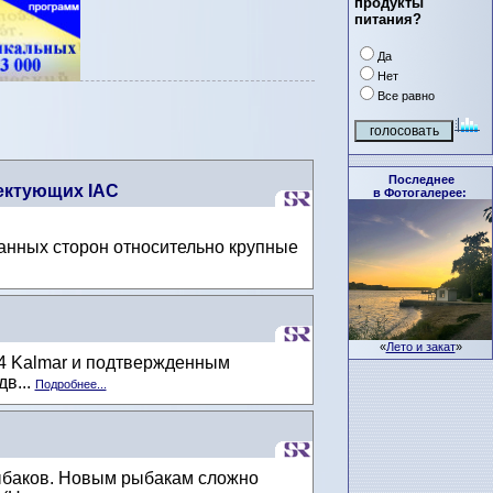
продукты
питания?
Да
Нет
Все равно
Последнее
ектующих IAC
в Фотогалерее:
ванных сторон относительно крупные
«
Лето и закат
»
P4 Kalmar и подтвержденным
дв...
Подробнее...
рыбаков. Новым рыбакам сложно