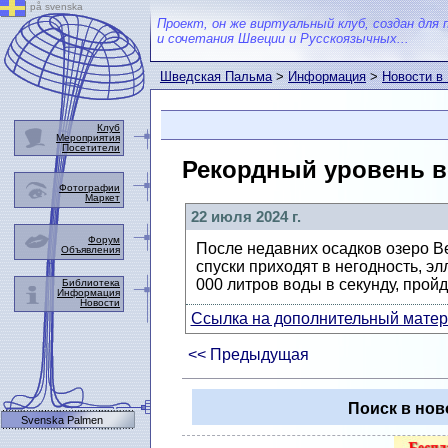
på svenska
Проект, он же виртуальный клуб, создан для 
и сочетания Швеции и Русскоязычных...
Шведская Пальма
>
Информация
>
Новости в
Клуб
Мероприятия
Посетители
Рекордный уровень в
Фотографии
Маркет
22 июля 2024 г.
Форум
После недавних осадков озеро Ве
Объявления
спуски приходят в негодность, эл
000 литров воды в секунду, прой
Библиотека
Информация
Новости
Ссылка на дополнительный матери
<< Предыдущая
Поиск в нов
Svenska Palmen