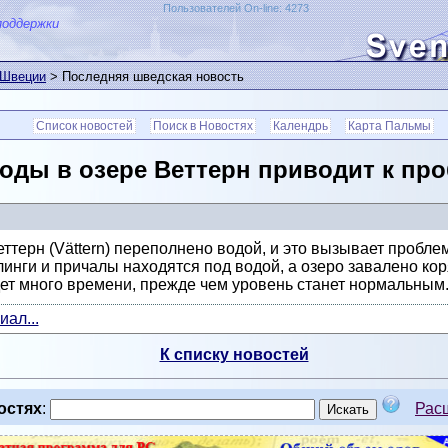
Пользователей On-line: 4273
поддержки
 Швеции
> Последняя шведская новость
Список новостей
Поиск в Новостях
Календрь
Карта Пальмы
оды в озере Веттерн приводит к про
ттерн (Vättern) переполнено водой, и это вызывает пробле
линги и причалы находятся под водой, а озеро завалено кор
дет много времени, прежде чем уровень станет нормальным
ал...
К списку новостей
остях
:
Рас