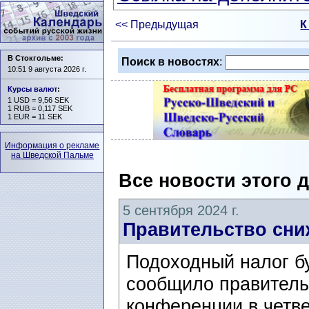
<< Предыдущая
К
В Стокгольме:
Поиск в новостях
:
10:51 9 августа 2026 г.
Курсы валют
:
1 USD = 9,56 SEK
1 RUB = 0,117 SEK
1 EUR = 11 SEK
Информация о рекламе
на Шведской Пальме
Все новости этого 
5 сентября 2024 г.
Правительство сни
Подоходный налог бу
сообщило правитель
конференции в четве