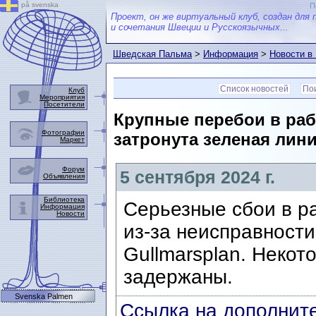
på svenska
П
Проект, он же виртуальный клуб, создан для 
и сочетания Швеции и Русскоязычных...
Шведская Пальма
>
Информация
>
Новости в
Список новостей
Пои
Клуб
Мероприятия
Посетители
Крупные перебои в рабо
Фотографии
затронута зеленая лини
Маркет
Форум
5 сентября 2024 г.
Объявления
Библиотека
Серьезные сбои в р
Информация
Новости
из-за неисправност
Gullmarsplan. Некот
задержаны.
Svenska Palmen
Ссылка на дополните