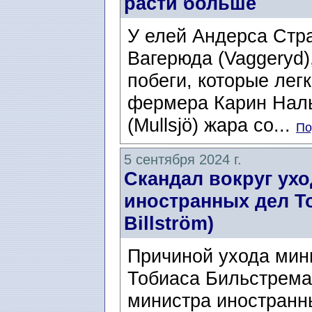
расти больше
У елей Андерса Стра
Вагерюда (Vaggeryd)
побеги, которые лег
фермера Карин Нальб
(Mullsjö) жара со...
По
5 сентября 2024 г.
Скандал вокруг ух
иностранных дел Т
Billström)
Причиной ухода мин
Тобиаса Бильстрема (
министра иностранн