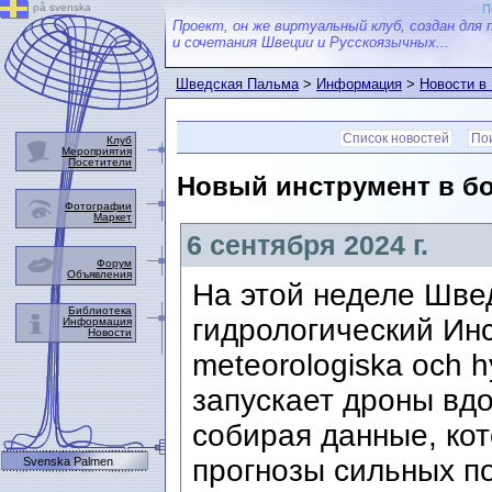
på svenska
П
Проект, он же виртуальный клуб, создан для 
и сочетания Швеции и Русскоязычных...
Шведская Пальма
>
Информация
>
Новости в
Список новостей
Пои
Клуб
Мероприятия
Посетители
Новый инструмент в бо
Фотографии
Маркет
6 сентября 2024 г.
Форум
Объявления
На этой неделе Шве
Библиотека
гидрологический Инс
Информация
Новости
meteorologiska och hy
запускает дроны вдо
собирая данные, ко
прогнозы сильных по
Svenska Palmen