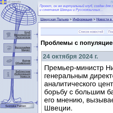
på svenska
П
Проект, он же виртуальный клуб, создан для 
и сочетания Швеции и Русскоязычных...
Шведская Пальма
>
Информация
>
Новости в
Список новостей
Пои
Клуб
Мероприятия
Посетители
Проблемы с популяцие
Фотографии
Маркет
24 октября 2024 г.
Форум
Объявления
Премьер-министр Ни
Библиотека
генеральным директ
Информация
Новости
аналитического цент
борьбу с большим ба
его мнению, вызыва
Швеции.
Svenska Palmen