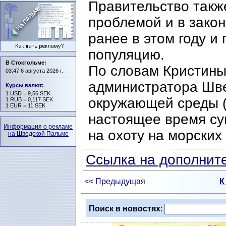
Правительство такж
проблемой и в зако
ранее в этом году и
популяцию.
В Стокгольме:
По словам Кристины 
03:47 6 августа 2026 г.
администратора Шве
Курсы валют
:
1 USD = 9,56 SEK
окружающей среды (N
1 RUB = 0,117 SEK
1 EUR = 11 SEK
настоящее время су
Информация о рекламе
на охоту на морских 
на Шведской Пальме
Ссылка на дополните
<< Предыдущая
К
Поиск в новостях
: