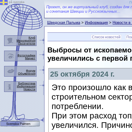
på svenska
П
Проект, он же виртуальный клуб, создан для 
и сочетания Швеции и Русскоязычных...
Шведская Пальма
>
Информация
>
Новости в
Список новостей
Пои
Клуб
Мероприятия
Посетители
Выбросы от ископаемо
Фотографии
увеличились с первой 
Маркет
Форум
25 октября 2024 г.
Объявления
Библиотека
Это произошло как 
Информация
Новости
строительном сектор
потреблении.
При этом расход то
увеличился. Причин
Svenska Palmen