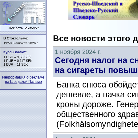
Все новости этого 
В Стокгольме:
19:59 6 августа 2026 г.
1 ноября 2024 г.
Курсы валют
:
1 USD = 9,56 SEK
Сегодня налог на с
1 RUB = 0,117 SEK
1 EUR = 11 SEK
на сигареты повыш
Информация о рекламе
на Шведской Пальме
Банка снюса обойдет
дешевле, а пачка си
кроны дороже. Генер
общественного здра
(Folkhälsomyndighet