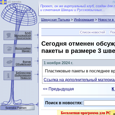
på svenska
П
Проект, он же виртуальный клуб, создан для 
и сочетания Швеции и Русскоязычных...
Шведская Пальма
>
Информация
>
Новости в
Список новостей
Пои
Клуб
Мероприятия
Посетители
Сегодня отменен обсу
Фотографии
пакеты в размере 3 шве
Маркет
Форум
1 ноября 2024 г.
Объявления
Пластиковые пакеты в последнее вре
Библиотека
Информация
Новости
Ссылка на дополнительный материал
<< Предыдущая
К
Поиск в новостях
:
Svenska Palmen