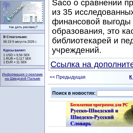
Saco о сравнении п
из 35 исследованны
финансовой выгоды 
образования, это кас
В Стокгольме:
библиотекарей и пе
06:19 9 августа 2026 г.
учреждений.
Курсы валют
:
1 USD = 9,56 SEK
1 RUB = 0,117 SEK
Ссылка на дополните
1 EUR = 11 SEK
Информация о рекламе
<< Предыдущая
К
на Шведской Пальме
Поиск в новостях
: