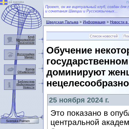
på svenska
П
Проект, он же виртуальный клуб, создан для 
и сочетания Швеции и Русскоязычных...
Шведская Пальма
>
Информация
>
Новости в
Список новостей
Пои
Клуб
Мероприятия
Посетители
Обучение некот
Фотографии
Маркет
государственном 
доминируют жен
Форум
Объявления
нецелесообразно
Библиотека
Информация
Новости
25 ноября 2024 г.
Это показано в опу
центральной академ
Svenska Palmen