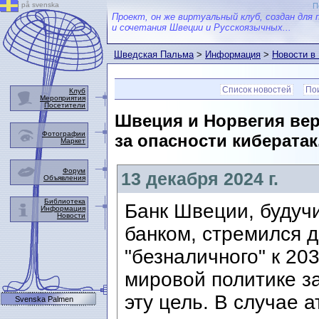
på svenska
П
Проект, он же виртуальный клуб, создан для 
и сочетания Швеции и Русскоязычных...
Шведская Пальма
>
Информация
>
Новости в
Список новостей
Пои
Клуб
Мероприятия
Посетители
Швеция и Норвегия вер
Фотографии
за опасности кибератак
Маркет
Форум
13 декабря 2024 г.
Объявления
Библиотека
Банк Швеции, будуч
Информация
Новости
банком, стремился д
"безналичного" к 203
мировой политике з
эту цель. В случае 
Svenska Palmen