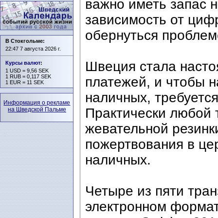
важно иметь запас н
зависимость от циф
обернуться проблем
В Стокгольме:
22:47 7 августа 2026 г.
Швеция стала наст
Курсы валют
:
1 USD = 9,56 SEK
1 RUB = 0,117 SEK
платежей, и чтобы 
1 EUR = 11 SEK
наличных, требуется
Информация о рекламе
Практически любой 
на Шведской Пальме
жевательной резинки
пожертвования в це
наличных.
Четыре из пяти тра
электронном формат