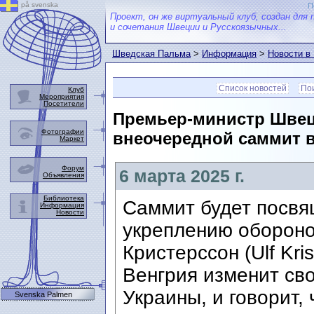
på svenska
П
Проект, он же виртуальный клуб, создан для 
и сочетания Швеции и Русскоязычных...
Шведская Пальма
>
Информация
>
Новости в
Список новостей
Пои
Клуб
Мероприятия
Посетители
Премьер-министр Швец
Фотографии
внеочередной саммит 
Маркет
Форум
6 марта 2025 г.
Объявления
Библиотека
Саммит будет посвя
Информация
Новости
укреплению обороно
Кристерссон (Ulf Kri
Венгрия изменит св
Украины, и говорит,
Svenska Palmen