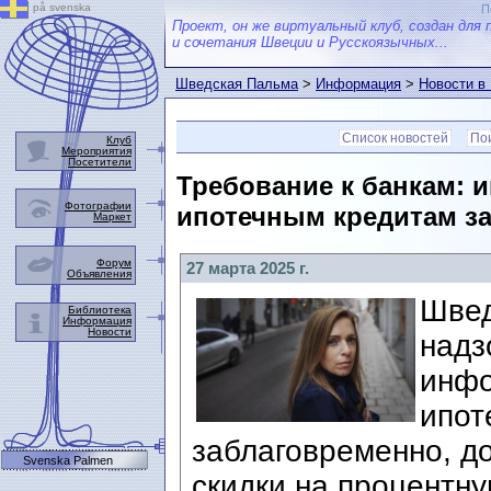
på svenska
П
Проект, он же виртуальный клуб, создан для 
и сочетания Швеции и Русскоязычных...
Шведская Пальма
>
Информация
>
Новости в
Список новостей
Пои
Клуб
Мероприятия
Посетители
Требование к банкам: 
Фотографии
ипотечным кредитам з
Маркет
Форум
27 марта 2025 г.
Объявления
Швед
Библиотека
Информация
Новости
надз
инфо
ипот
заблаговременно, до
Svenska Palmen
скидки на процентну