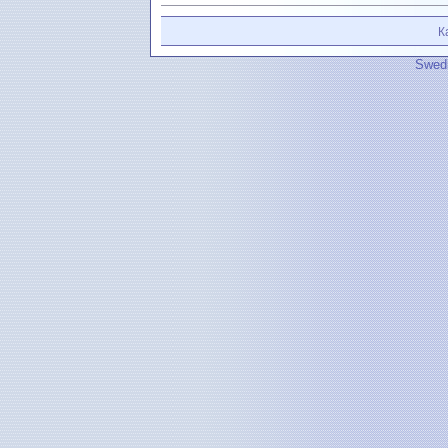
К
Swedi