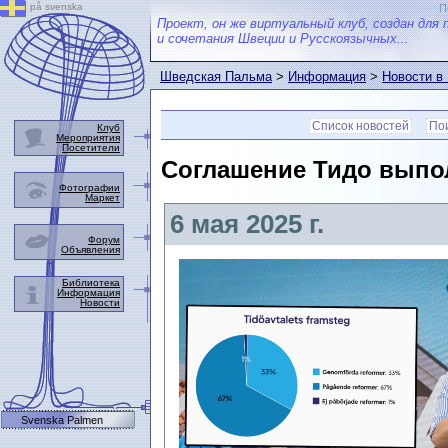
på svenska
П
Проект, он же виртуальный клуб, создан для 
и сочетания Швеции и Русскоязычных...
Шведская Пальма
>
Информация
>
Новости в
Список новостей
Пои
Клуб
Мероприятия
Посетители
Соглашение Тидо выпол
Фотографии
Маркет
6 мая 2025 г.
Форум
Объявления
Библиотека
Информация
Новости
Svenska Palmen