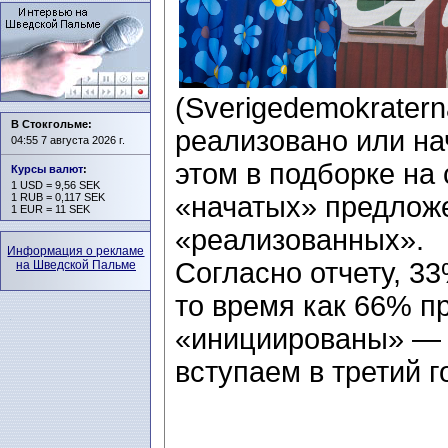
(Sverigedemokratern
В Стокгольме:
реализовано или на
04:55 7 августа 2026 г.
этом в подборке на 
Курсы валют
:
1 USD = 9,56 SEK
«начатых» предлож
1 RUB = 0,117 SEK
1 EUR = 11 SEK
«реализованных».
Информация о рекламе
Согласно отчету, 3
на Шведской Пальме
то время как 66% п
«инициированы» — н
вступаем в третий г