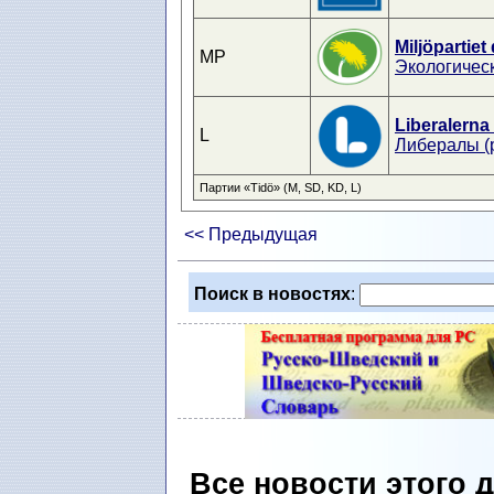
Miljöpartiet
MP
Экологичес
Liberalerna
L
Либералы (
Партии «Tidö» (M, SD, KD, L)
<< Предыдущая
Поиск в новостях
:
Все новости этого 