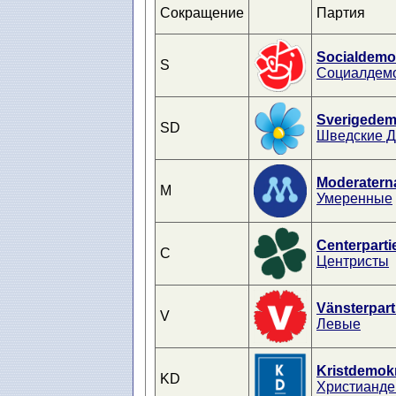
Сокращение
Партия
Socialdemo
S
Социалдем
Sverigedem
SD
Шведские 
Moderatern
M
Умеренные
Centerparti
C
Центристы
Vänsterpart
V
Левые
Kristdemok
KD
Христианде