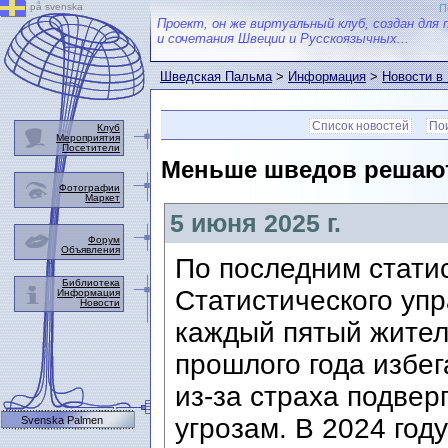
på svenska
П
Проект, он же виртуальный клуб, создан для 
и сочетания Швеции и Русскоязычных...
Шведская Пальма
>
Информация
>
Новости в
Список новостей
Пои
Клуб
Мероприятия
Посетители
Меньше шведов решают
Фотографии
Маркет
5 июня 2025 г.
Форум
Объявления
По последним стати
Библиотека
Статистического уп
Информация
Новости
каждый пятый жител
прошлого года избег
из-за страха подвер
угрозам. В 2024 го
Svenska Palmen