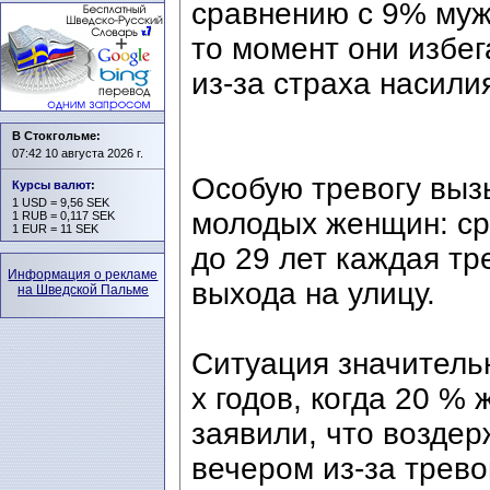
сравнению с 9% мужч
то момент они избе
из-за страха насилия
В Стокгольме:
07:42 10 августа 2026 г.
Особую тревогу выз
Курсы валют
:
1 USD = 9,56 SEK
молодых женщин: ср
1 RUB = 0,117 SEK
1 EUR = 11 SEK
до 29 лет каждая тр
Информация о рекламе
выхода на улицу.
на Шведской Пальме
Ситуация значитель
х годов, когда 20 %
заявили, что воздер
вечером из-за трево