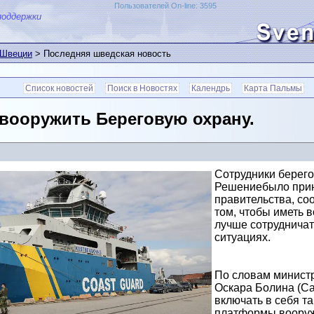
Пользователей On-line: 3595
поддержки
 Швеции
> Последняя шведская новость
Список новостей
Поиск в Новостях
Календрь
Карта Пальмы
 вооружить Береговую охрану.
Сотрудники берег
Решениебыло прин
правительства, со
том, чтобы иметь 
лучше сотрудничат
ситуациях.
По словам министр
Оскара Болина (Car
включать в себя т
платформы вооруж