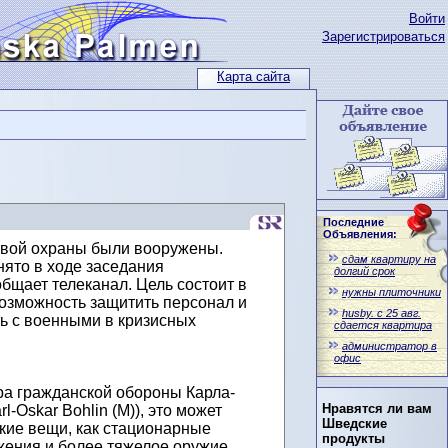
Войти
Зарегистрироваться
Карта сайта
Последние
Объявления:
овой охраны были вооружены.
сдам квартиру на
ято в ходе заседания
долгий срок
общает телеканал. Цель состоит в
нужны плиточники
возможность защитить персонал и
husby. с 25 авг.
ь с военными в кризисных
сдается квартира
администратор в
офис
а гражданской обороны Карла-
Нравятся ли вам
l-Oskar Bohlin (M)), это может
Шведские
акие вещи, как стационарные
продукты
ения и более тяжелое оружие