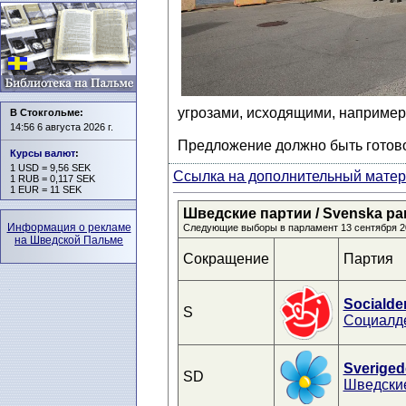
угрозами, исходящими, например, 
В Стокгольме:
14:56 6 августа 2026 г.
Предложение должно быть готово
Курсы валют
:
1 USD = 9,56 SEK
Ссылка на дополнительный матери
1 RUB = 0,117 SEK
1 EUR = 11 SEK
Шведские партии / Svenska parti
Информация о рекламе
Следующие выборы в парламент 13 сентября 2
на Шведской Пальме
Сокращение
Партия
Socialde
S
Социалд
Sveriged
SD
Шведски