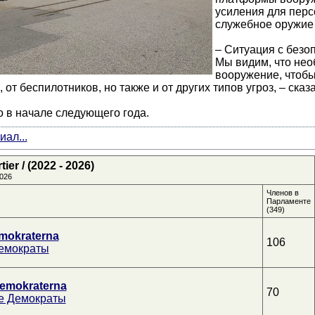
усиления для перс
служебное оружие 
– Ситуация с безо
Мы видим, что нео
вооружение, чтобы
от беспилотников, но также и от других типов угроз, – сказа
 в начале следующего года.
ал...
er / (2022 - 2026)
026
Членов в
Парламенте
(349)
mokraterna
106
емократы
emokraterna
70
е Демократы