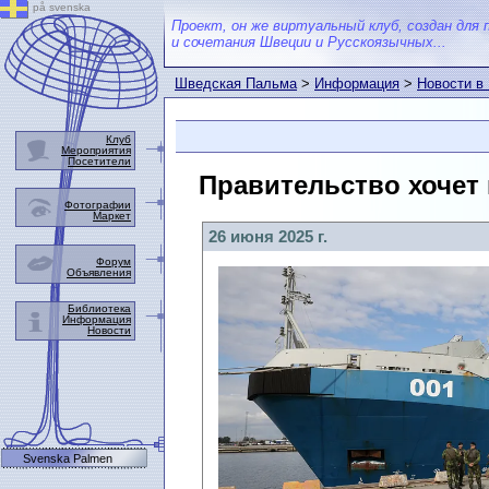
på svenska
Проект, он же виртуальный клуб, создан для 
и сочетания Швеции и Русскоязычных...
Шведская Пальма
>
Информация
>
Новости в
Клуб
Мероприятия
Посетители
Правительство хочет
Фотографии
Маркет
26 июня 2025 г.
Форум
Объявления
Библиотека
Информация
Новости
Svenska Palmen