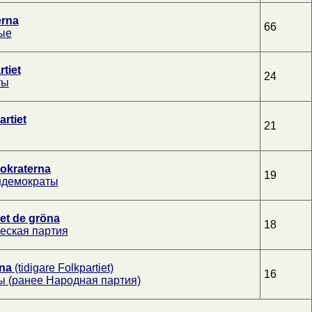
erna
66
ые
tiet
24
ты
rtiet
21
okraterna
19
ндемократы
iet de gröna
18
еская партия
rna
(tidigare Folkpartiet)
16
 (ранее Народная партия)