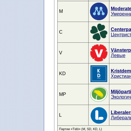
Moderat
M
Умеренн
Centerpar
C
Центрис
Vänsterpa
V
Левые
Kristdem
KD
Христиа
Miljöpart
MP
Экологич
Liberale
L
Либералы
Партии «Tidö» (M, SD, KD, L)