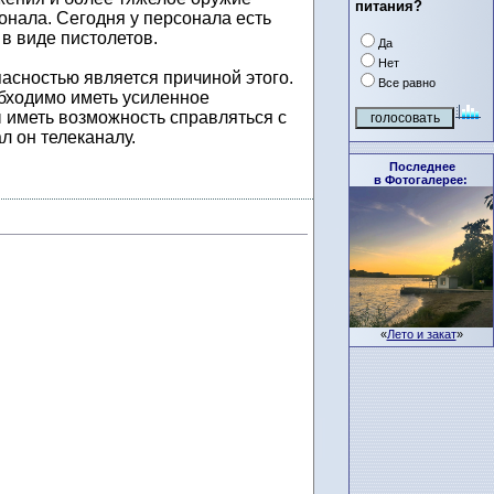
питания?
онала. Сегодня у персонала есть
в виде пистолетов.
Да
Нет
пасностью является причиной этого.
Все равно
бходимо иметь усиленное
 иметь возможность справляться с
л он телеканалу.
Последнее
в Фотогалерее:
«
Лето и закат
»