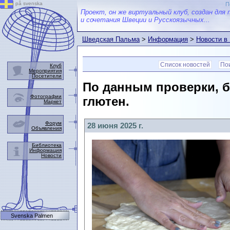
på svenska
П
Проект, он же виртуальный клуб, создан для 
и сочетания Швеции и Русскоязычных...
Шведская Пальма
>
Информация
>
Новости в
Список новостей
Пои
Клуб
Мероприятия
Посетители
По данным проверки, б
Фотографии
глютен.
Маркет
Форум
28 июня 2025 г.
Объявления
Библиотека
Информация
Новости
Svenska Palmen