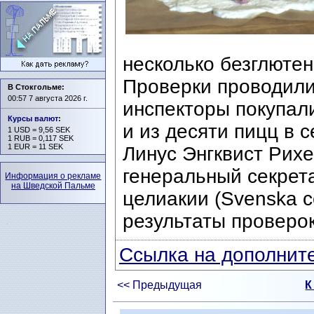
несколько безглюте
Проверки проводили
В Стокгольме:
00:57 7 августа 2026 г.
инспекторы покупал
Курсы валют
:
и из десяти пицц в 
1 USD = 9,56 SEK
1 RUB = 0,117 SEK
1 EUR = 11 SEK
Линус Энгквист Рихер
генеральный секрет
Информация о рекламе
на Шведской Пальме
целиакии (Svenska ce
результаты проверо
Ссылка на дополните
<< Предыдущая
К