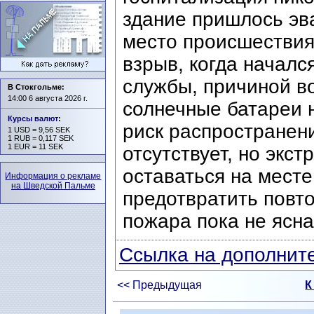
здание пришлось эв
место происшествия
взрыв, когда начал
службы, причиной во
В Стокгольме:
14:00 6 августа 2026 г.
солнечные батареи 
Курсы валют
:
риск распространен
1 USD = 9,56 SEK
1 RUB = 0,117 SEK
1 EUR = 11 SEK
отсутствует, но экс
оставаться на месте
Информация о рекламе
на Шведской Пальме
предотвратить повт
пожара пока не ясна
Ссылка на дополните
<< Предыдущая
К