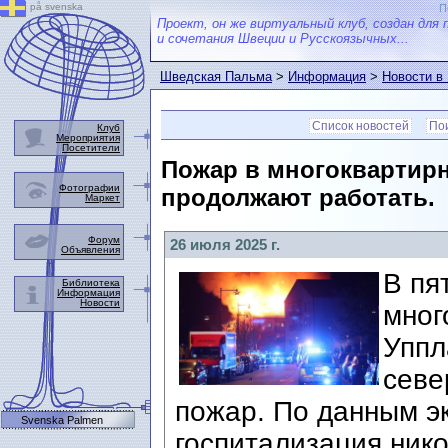
på svenska
П
Проект, он же виртуальный клуб, создан для 
и сочетания Швеции и Русскоязычных...
Шведская Пальма
>
Информация
>
Новости в
Список новостей
Пои
Клуб
Мероприятия
Посетители
Пожар в многоквартир
Фотографии
продолжают работать.
Маркет
Форум
26 июля 2025 г.
Объявления
В пя
Библиотека
Информация
Новости
мног
Уппл
севе
пожар. По данным э
Svenska Palmen
госпитализация нико