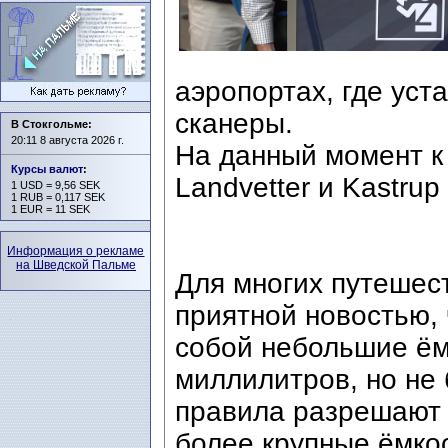
аэропортах, где ус
сканеры.
В Стокгольме:
20:11 8 августа 2026 г.
На данный момент к 
Курсы валют
:
Landvetter и Kastrup
1 USD = 9,56 SEK
1 RUB = 0,117 SEK
1 EUR = 11 SEK
Информация о рекламе
на Шведской Пальме
Для многих путешест
приятной новостью, 
собой небольшие ём
миллилитров, но не
правила разрешают 
более крупные ёмко