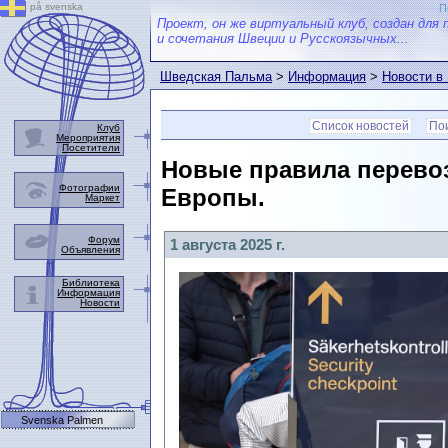
på svenska
П
Проект, он же виртуальный клуб, создан для 
и сочетания Швеции и Русскоязычных...
Шведская Пальма
>
Информация
>
Новости в
Список новостей
Пои
Клуб
Мероприятия
Посетители
Новые правила перевоз
Фотографии
Европы.
Маркет
Форум
1 августа 2025 г.
Объявления
Библиотека
Информация
Новости
Svenska Palmen