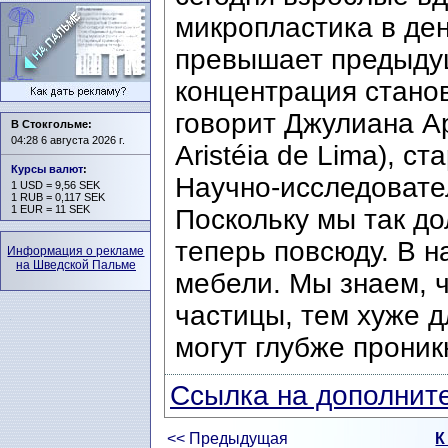
микропластика в ден
превышает предыдущ
концентрация стано
говорит Джулиана Ар
В Стокгольме:
04:28 6 августа 2026 г.
Aristéia de Lima), с
Курсы валют
:
Научно-исследовате
1 USD = 9,56 SEK
1 RUB = 0,117 SEK
1 EUR = 11 SEK
Поскольку мы так до
теперь повсюду. В н
Информация о рекламе
на Шведской Пальме
мебели. Мы знаем, 
частицы, тем хуже д
могут глубже проник
Ссылка на дополните
<< Предыдущая
К