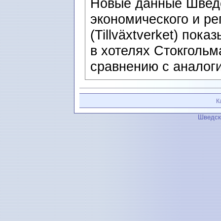
Новые данные Шведс
экономического и ре
(Tillväxtverket) пок
в хотелях Стокгольм
сравнению с аналог
К
Шведск