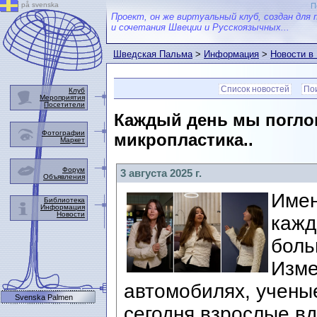
på svenska
П
Проект, он же виртуальный клуб, создан для 
и сочетания Швеции и Русскоязычных...
Шведская Пальма
>
Информация
>
Новости в
Список новостей
Пои
Клуб
Мероприятия
Посетители
Каждый день мы поглощ
Фотографии
микропластика..
Маркет
Форум
3 августа 2025 г.
Объявления
Имен
Библиотека
Информация
Новости
кажд
боль
Изме
автомобилях, ученые
Svenska Palmen
сегодня взрослые в