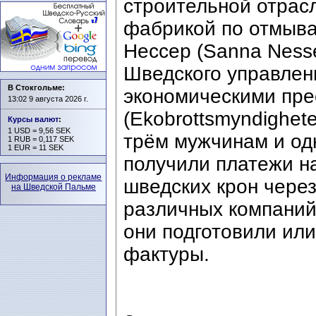
строительной отрасл
фабрикой по отмыва
Нессер (Sanna Nesse
Шведского управлен
В Стокгольме:
экономическими пр
13:02 9 августа 2026 г.
(Ekobrottsmyndighet
Курсы валют
:
1 USD = 9,56 SEK
трём мужчинам и од
1 RUB = 0,117 SEK
1 EUR = 11 SEK
получили платежи н
Информация о рекламе
шведских крон через
на Шведской Пальме
различных компаний
они подготовили или
фактуры.