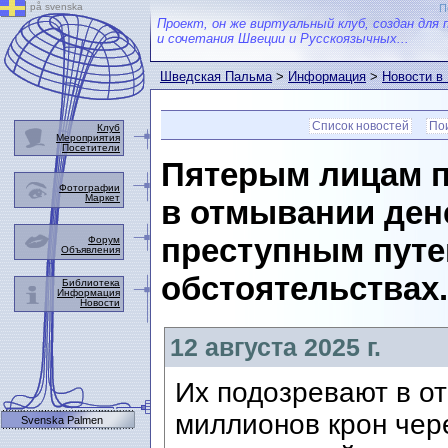
på svenska
П
Проект, он же виртуальный клуб, создан для 
и сочетания Швеции и Русскоязычных...
Шведская Пальма
>
Информация
>
Новости в
Список новостей
Пои
Клуб
Мероприятия
Посетители
Пятерым лицам 
Фотографии
Маркет
в отмывании ден
преступным путе
Форум
Объявления
обстоятельствах.
Библиотека
Информация
Новости
12 августа 2025 г.
Их подозревают в о
миллионов крон чер
Svenska Palmen