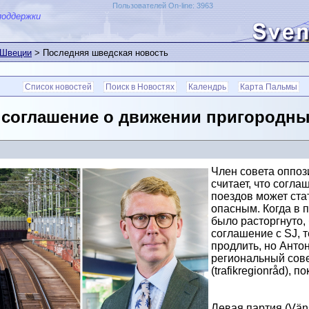
Пользователей On-line: 3963
поддержки
 Швеции
> Последняя шведская новость
Список новостей
Поиск в Новостях
Календрь
Карта Пальмы
соглашение о движении пригородных
Член совета оппоз
считает, что согл
поездов может стат
опасным. Когда в 
было расторгнуто,
соглашение с SJ, т
продлить, но Антон
региональный сов
(trafikregionråd), 
Левая партия (Vänst