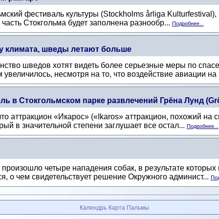
кий фестиваль культуры (Stockholms årliga Kulturfestival),
я часть Стокгольма будет заполнена разнообр...
Подробнее...
ду климата, шведы летают больше
нство шведов хотят видеть более серьезные меры по спасе
увеличилось, несмотря на то, что воздействие авиации на к
ль в Стокгольмском парке развлечений Грёна Лунд (Gr
что аттракцион «Икарос» («Ikaros» аттракцион, похожий на 
орый в значительной степени заглушает все остал...
Подробнее...
 произошло четыре нападения собак, в результате которых
я, о чем свидетельствует решение Окружного админист...
Под
Календрь
Карта Пальмы