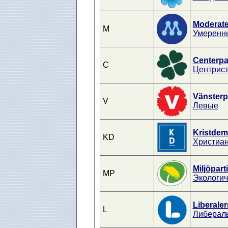
Moderat
M
Умеренн
Centerpar
C
Центрис
Vänsterpa
V
Левые
Kristdem
KD
Христиа
Miljöpart
MP
Экологич
Liberale
L
Либералы