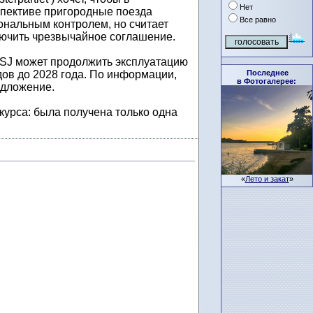
Нет
пективе пригородные поезда
Все равно
ональным контролем, но считает
ючить чрезвычайное соглашение.
, SJ может продолжить эксплуатацию
Последнее
ов до 2028 года. По информации,
в Фотогалерее:
едложение.
курса: была получена только одна
«
Лето и закат
»