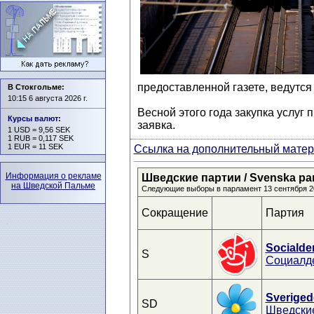
предоставленной газете, ведутся
В Стокгольме:
10:15 6 августа 2026 г.
Весной этого года закупка услуг
Курсы валют
:
заявка.
1 USD = 9,56 SEK
1 RUB = 0,117 SEK
1 EUR = 11 SEK
Ссылка на дополнительный матери
Информация о рекламе
Шведские партии / Svenska parti
на Шведской Пальме
Следующие выборы в парламент 13 сентября 2
Сокращение
Партия
Socialde
S
Социалд
Sveriged
SD
Шведски