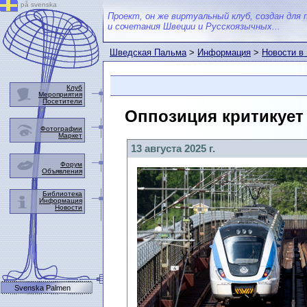
på svenska
Проект, он же виртуальный клуб, создан для 
и сочетания Швеции и Русскоязычных...
Шведская Пальма
>
Информация
>
Новости в
Клуб
Мероприятия
Посетители
Оппозиция критикует 
Фотографии
Маркет
13 августа 2025 г.
Форум
Объявления
Библиотека
Информация
Новости
Svenska Palmen