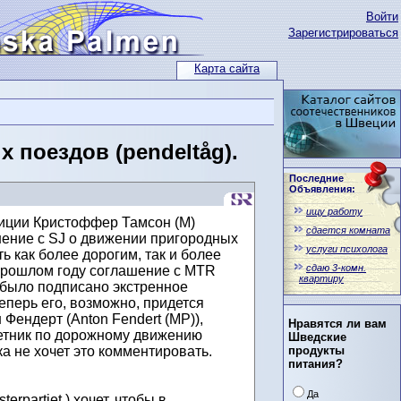
Войти
Зарегистрироваться
Карта сайта
 поездов (pendeltåg).
Последние
Объявления:
ищу работу
иции Кристоффер Тамсон (М)
сдается комната
ашение с SJ о движении пригородных
услуги психолога
ь как более дорогим, так и более
сдаю 3-комн.
прошлом году соглашение с MTR
квартиру
 было подписано экстренное
еперь его, возможно, придется
 Фендерт (Anton Fendert (MP)),
Нравятся ли вам
етник по дорожному движению
Шведские
пока не хочет это комментировать.
продукты
питания?
Да
erpartiet ) хочет, чтобы в