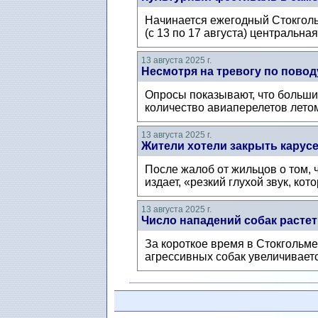
Начинается ежегодный Стокгольмс
(с 13 по 17 августа) центральна
13 августа 2025 г.
Несмотря на тревогу по пово
Опросы показывают, что больши
количество авиаперелетов летом 
13 августа 2025 г.
Жители хотели закрыть карусе
После жалоб от жильцов о том, 
издает, «резкий глухой звук, кот
13 августа 2025 г.
Число нападений собак растет
За короткое время в Стокгольме
агрессивных собак увеличиваетс