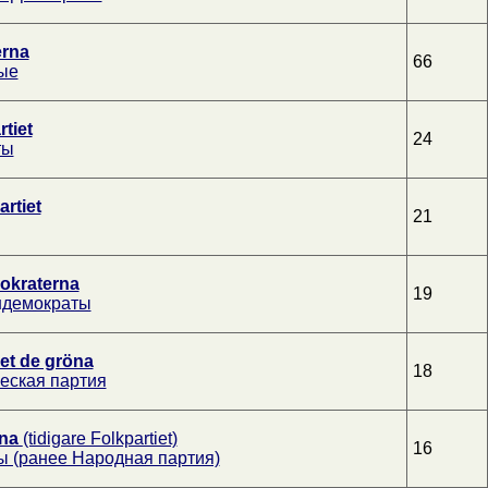
erna
66
ые
tiet
24
ты
rtiet
21
okraterna
19
ндемократы
iet de gröna
18
еская партия
rna
(tidigare Folkpartiet)
16
 (ранее Народная партия)