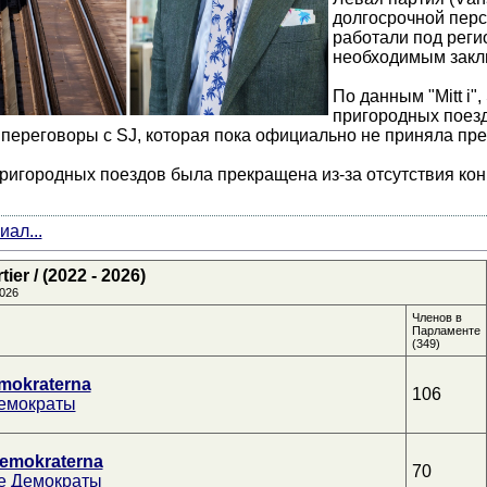
долгосрочной перс
работали под реги
необходимым закл
По данным "Mitt i"
пригородных поезд
 переговоры с SJ, которая пока официально не приняла пр
 пригородных поездов была прекращена из-за отсутствия кон
ал...
er / (2022 - 2026)
026
Членов в
Парламенте
(349)
mokraterna
106
емократы
emokraterna
70
е Демократы