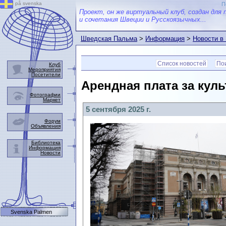
på svenska
П
Проект, он же виртуальный клуб, создан для 
и сочетания Швеции и Русскоязычных...
Шведская Пальма
>
Информация
>
Новости в
Список новостей
Пои
Клуб
Мероприятия
Посетители
Арендная плата за кул
Фотографии
Маркет
5 сентября 2025 г.
Форум
Объявления
Библиотека
Информация
Новости
Svenska Palmen