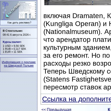
включая Dramaten, 
(Kungliga Operan) 
(Nationalmuseum). А
В Стокгольме:
08:41 6 августа 2026 г.
что арендатор плати
Курсы валют
:
культурным зданием,
1 USD = 9,56 SEK
1 RUB = 0,117 SEK
1 EUR = 11 SEK
за его ремонт. Но п
расходы резко возро
Информация о рекламе
на Шведской Пальме
Теперь Шведскому с
(Statens Fastighets
пересмотр ставок ар
Ссылка на дополните
<< Предыдущая
К