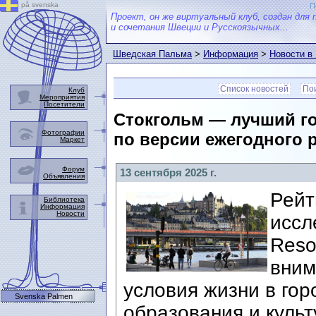
på svenska
П
Проект, он же виртуальный клуб, создан для 
и сочетания Швеции и Русскоязычных...
Шведская Пальма
>
Информация
>
Новости в
Список новостей
Пои
Клуб
Мероприятия
Посетители
Стокгольм — лучший г
Фотографии
по версии ежегодного 
Маркет
Форум
13 сентября 2025 г.
Объявления
Рейт
Библиотека
Информация
Новости
иссл
Reso
вним
условия жизни в гор
Svenska Palmen
образования и культ