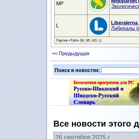
Miljöpartiet
MP
Экологичес
Liberalerna
L
Либералы (
Партии «Tidö» (M, SD, KD, L)
<< Предыдущая
Поиск в новостях
:
Все новости этого 
26 сентября 2025 г.