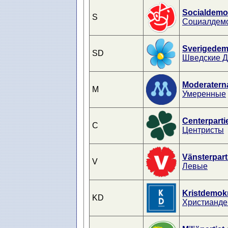
Socialdemo
S
Социалдем
Sverigedem
SD
Шведские 
Moderatern
M
Умеренные
Centerparti
C
Центристы
Vänsterpart
V
Левые
Kristdemok
KD
Христианде