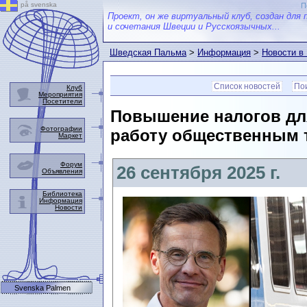
på svenska
П
Проект, он же виртуальный клуб, создан для 
и сочетания Швеции и Русскоязычных...
Шведская Пальма
>
Информация
>
Новости в
Список новостей
Пои
Клуб
Мероприятия
Посетители
Повышение налогов для
Фотографии
работу общественным 
Маркет
Форум
26 сентября 2025 г.
Объявления
Библиотека
Информация
Новости
Svenska Palmen