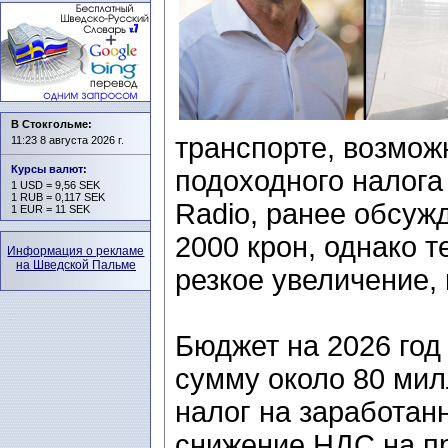
В Стокгольме:
транспорте, возмож
11:23 8 августа 2026 г.
Курсы валют
:
подоходного налога
1 USD = 9,56 SEK
1 RUB = 0,117 SEK
Radio, ранее обсуж
1 EUR = 11 SEK
2000 крон, однако 
Информация о рекламе
на Шведской Пальме
резкое увеличение,
Бюджет на 2026 го
сумму около 80 мил
налог на заработанн
снижение НДС на п