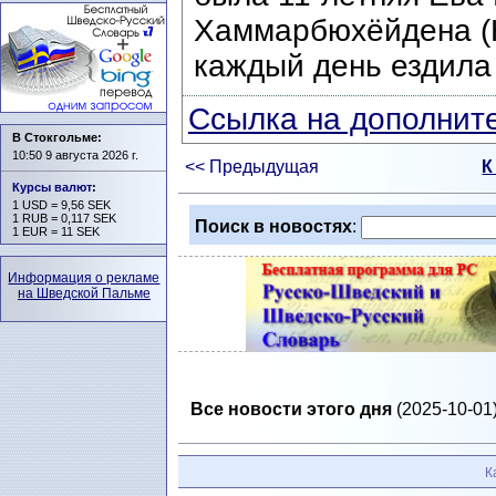
Хаммарбюхёйдена (H
каждый день ездила 
Ссылка на дополните
В Стокгольме:
10:50 9 августа 2026 г.
<< Предыдущая
К
Курсы валют
:
1 USD = 9,56 SEK
1 RUB = 0,117 SEK
Поиск в новостях
:
1 EUR = 11 SEK
Информация о рекламе
на Шведской Пальме
Все новости этого дня
(2025-10-01)
К