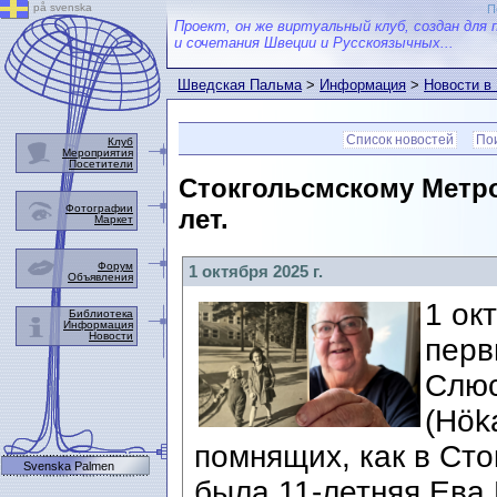
på svenska
П
Проект, он же виртуальный клуб, создан для 
и сочетания Швеции и Русскоязычных...
Шведская Пальма
>
Информация
>
Новости в
Список новостей
Пои
Клуб
Мероприятия
Посетители
Стокгольсмскому Метро
Фотографии
лет.
Маркет
Форум
1 октября 2025 г.
Объявления
1 ок
Библиотека
Информация
Новости
перв
Слюс
(Hök
помнящих, как в Сток
Svenska Palmen
была 11-летняя Ева 