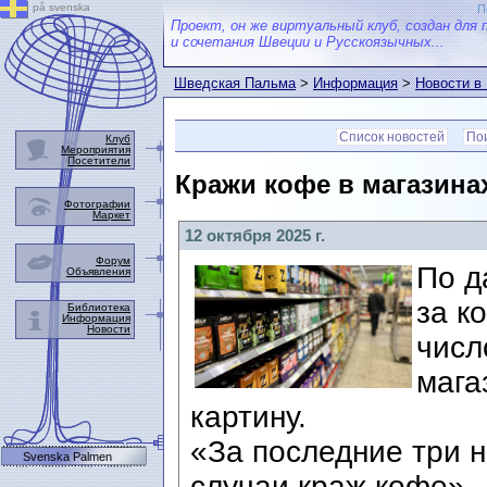
på svenska
П
Проект, он же виртуальный клуб, создан для 
и сочетания Швеции и Русскоязычных...
Шведская Пальма
>
Информация
>
Новости в
Список новостей
Пои
Клуб
Мероприятия
Посетители
Кражи кофе в магазина
Фотографии
Маркет
12 октября 2025 г.
Форум
По д
Объявления
за к
Библиотека
Информация
Новости
числ
мага
картину.
«За последние три н
Svenska Palmen
случаи краж кофе»,