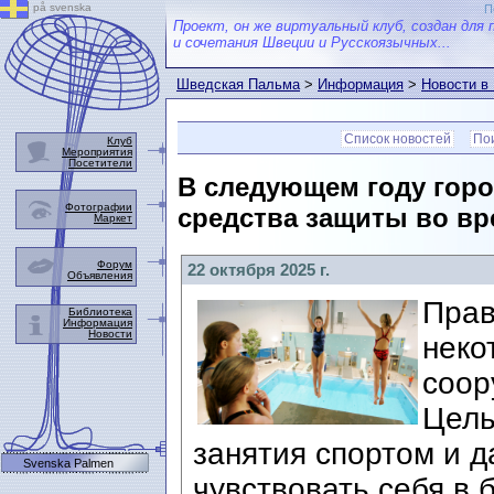
på svenska
П
Проект, он же виртуальный клуб, создан для 
и сочетания Швеции и Русскоязычных...
Шведская Пальма
>
Информация
>
Новости в
Список новостей
Пои
Клуб
Мероприятия
Посетители
В следующем году горо
Фотографии
средства защиты во вр
Маркет
Форум
22 октября 2025 г.
Объявления
Прав
Библиотека
Информация
Новости
неко
соор
Цель
занятия спортом и 
Svenska Palmen
чувствовать себя в 