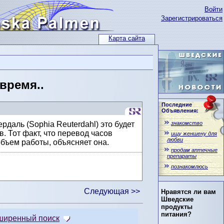
Войти
Зарегистрироваться
Карта сайта
время..
Последние
Объявления:
знакомство
даль (Sophia Reuterdahl) это будет
. Тот факт, что перевод часов
ищу женшену для
любви
бъем работы, объясняет она.
продам аптечные
препараты
познакомлюсь
Следующая >>
Нравятся ли вам
Шведские
продукты
питания?
ширенный поиск