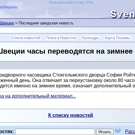
Пользователей On-line: 4741
поддержки
 Швеции
> Последняя шведская новость
Список новостей
Поиск в Новостях
Календрь
Карта Пальмы
Швеции часы переводятся на зимнее 
ридворного часовщика Стокгольмского дворца Софии Ройтер
женный день. Она отвечает за переустановку около 80 часов
дится именно на зимнее время, означает дополнительный о
а на дополнительный материал...
К списку новостей
остях
:
Рас