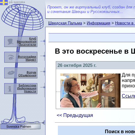
på svenska
Проект, он же виртуальный клуб, создан для 
и сочетания Швеции и Русскоязычных...
Шведская Пальма
>
Информация
>
Новости в
Клуб
Мероприятия
Посетители
В это воскресенье в 
Фотографии
Маркет
26 октября 2025 г.
Форум
Для п
Объявления
напря
прихо
Библиотека
Информация
Новости
Ссылк
<< Предыдущая
Svenska Palmen
Поиск в нов