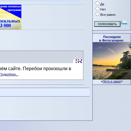
Да
Нет
Все равно
Последнее
в Фотогалерее:
оём сайте. Перебои произошли в
Подробнее...
«
Лето и закат
»