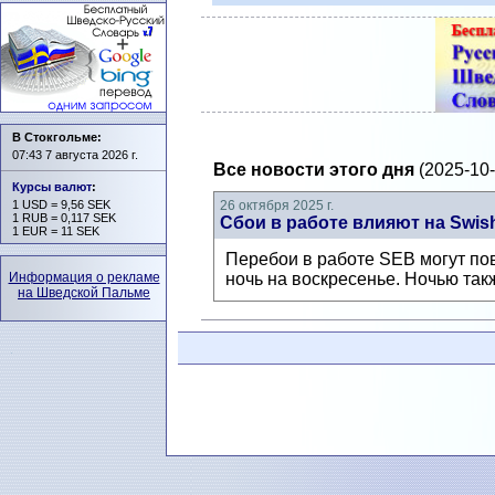
В Стокгольме:
07:43 7 августа 2026 г.
Все новости этого дня
(2025-10-
Курсы валют
:
1 USD = 9,56 SEK
26 октября 2025 г.
1 RUB = 0,117 SEK
Сбои в работе влияют на Swis
1 EUR = 11 SEK
Перебои в работе SEB могут пов
Информация о рекламе
ночь на воскресенье. Ночью так
на Шведской Пальме