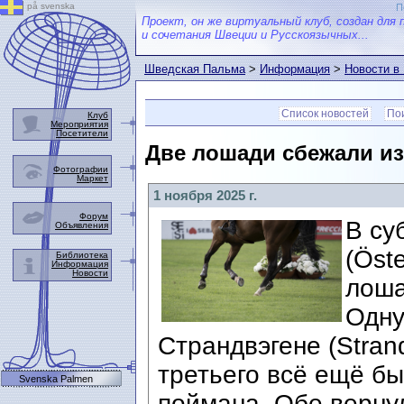
på svenska
П
Проект, он же виртуальный клуб, создан для 
и сочетания Швеции и Русскоязычных...
Шведская Пальма
>
Информация
>
Новости в
Список новостей
Пои
Клуб
Мероприятия
Посетители
Две лошади сбежали и
Фотографии
Маркет
1 ноября 2025 г.
Форум
В су
Объявления
(Öst
Библиотека
Информация
Новости
лоша
Одну
Страндвэгене (Stran
третьего всё ещё бы
Svenska Palmen
поймана. Обе верну