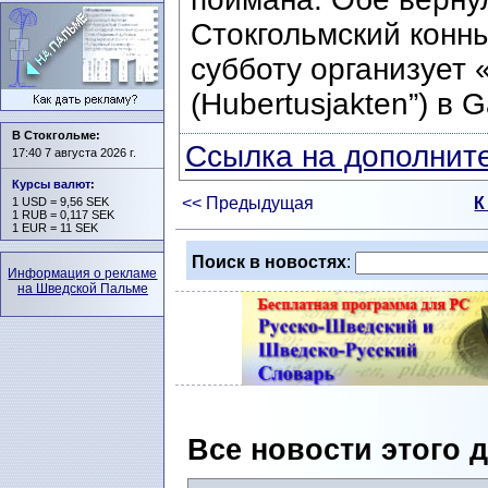
Стокгольмский конн
субботу организует 
(Hubertusjakten”) в G
В Стокгольме:
Ссылка на дополните
17:40 7 августа 2026 г.
Курсы валют
:
<< Предыдущая
К
1 USD = 9,56 SEK
1 RUB = 0,117 SEK
1 EUR = 11 SEK
Поиск в новостях
:
Информация о рекламе
на Шведской Пальме
Все новости этого 