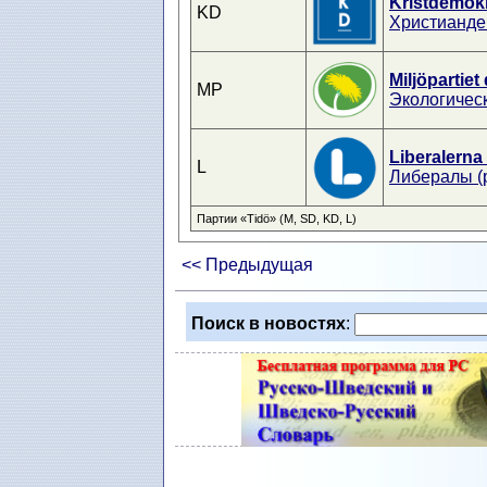
Kristdemok
KD
Христианде
Miljöpartiet
MP
Экологичес
Liberalerna
L
Либералы (
Партии «Tidö» (M, SD, KD, L)
<< Предыдущая
Поиск в новостях
: