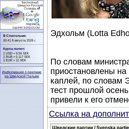
Эдхольм (Lotta Edho
В Стокгольме:
00:41 8 августа 2026 г.
Курсы валют
:
1 USD = 9,56 SEK
1 RUB = 0,117 SEK
По словам министр
1 EUR = 11 SEK
приостановлены на 
Информация о рекламе
на Шведской Пальме
каплей, по словам 
тест прошлой осень
привели к его отмен
Ссылка на дополнит
Шведские партии / Svenska partier 