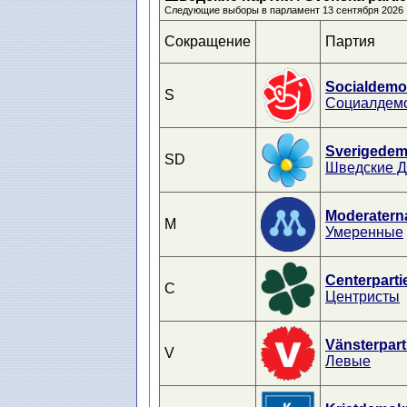
Следующие выборы в парламент 13 сентября 2026
Сокращение
Партия
Socialdemo
S
Социалдем
Sverigedem
SD
Шведские 
Moderatern
M
Умеренные
Centerparti
C
Центристы
Vänsterpart
V
Левые