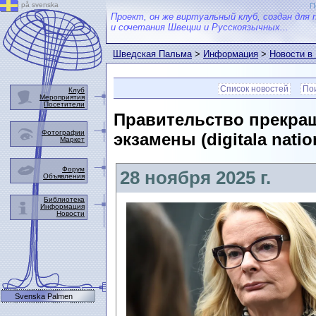
på svenska
П
Проект, он же виртуальный клуб, создан для 
и сочетания Швеции и Русскоязычных...
Шведская Пальма
>
Информация
>
Новости в
Список новостей
Пои
Клуб
Мероприятия
Посетители
Правительство прекра
Фотографии
экзамены (digitala nation
Маркет
Форум
28 ноября 2025 г.
Объявления
Библиотека
Информация
Новости
Svenska Palmen