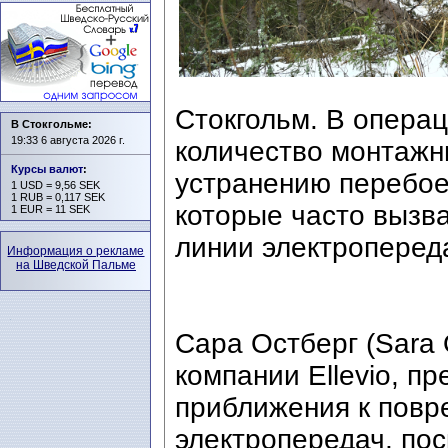
Стокгольм. В опера
В Стокгольме:
19:33 6 августа 2026 г.
количество монтажни
Курсы валют
:
устранению перебое
1 USD = 9,56 SEK
1 RUB = 0,117 SEK
которые часто вызв
1 EUR = 11 SEK
линии электроперед
Информация о рекламе
на Шведской Пальме
Сара Остберг (Sara 
компании Ellevio, п
приближения к пов
электропередач, пос