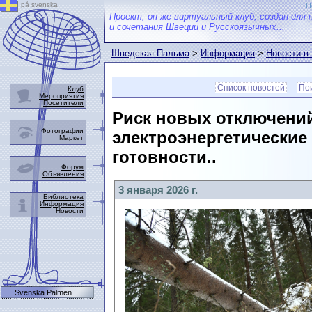
på svenska
П
Проект, он же виртуальный клуб, создан для 
и сочетания Швеции и Русскоязычных...
Шведская Пальма
>
Информация
>
Новости в
Список новостей
Пои
Клуб
Мероприятия
Посетители
Риск новых отключений
Фотографии
электроэнергетически
Маркет
готовности..
Форум
Объявления
3 января 2026 г.
Библиотека
Информация
Новости
Svenska Palmen