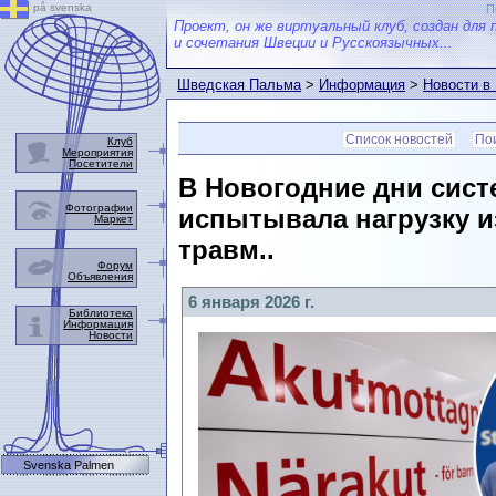
på svenska
П
Проект, он же виртуальный клуб, создан для 
и сочетания Швеции и Русскоязычных...
Шведская Пальма
>
Информация
>
Новости в
Список новостей
Пои
Клуб
Мероприятия
Посетители
В Новогодние дни сист
Фотографии
испытывала нагрузку и
Маркет
травм..
Форум
Объявления
6 января 2026 г.
Библиотека
Информация
Новости
Svenska Palmen