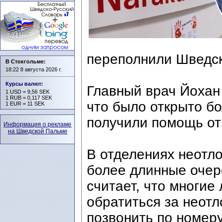
переполнили Шведск
В Стокгольме:
18:22 8 августа 2026 г.
Курсы валют
:
Главный врач Йохан Б
1 USD = 9,56 SEK
1 RUB = 0,117 SEK
что было открыто бо
1 EUR = 11 SEK
получили помощь от
Информация о рекламе
на Шведской Пальме
В отделениях неотл
более длинные очер
считает, что многие
обратиться за неот
позвонить по номеру