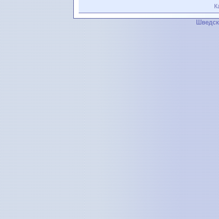
К
Шведск