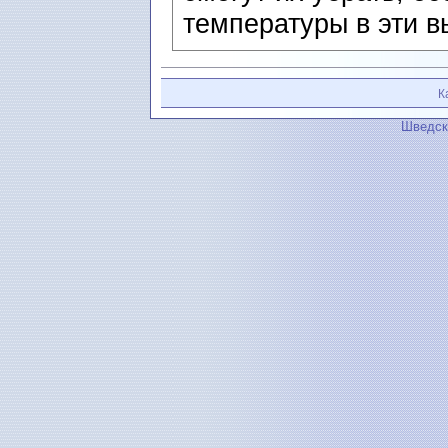
температуры в эти 
К
Шведск