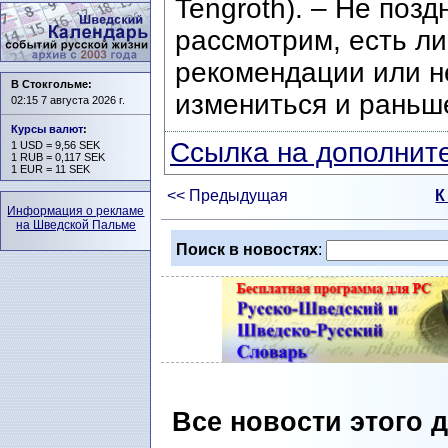
Tengroth). – Не поз
рассмотрим, есть л
рекомендации или не
В Стокгольме:
измениться и раньш
02:15 7 августа 2026 г.
Курсы валют
:
Ссылка на дополните
1 USD = 9,56 SEK
1 RUB = 0,117 SEK
1 EUR = 11 SEK
<< Предыдущая
К
Информация о рекламе
на Шведской Пальме
Поиск в новостях
:
Все новости этого 