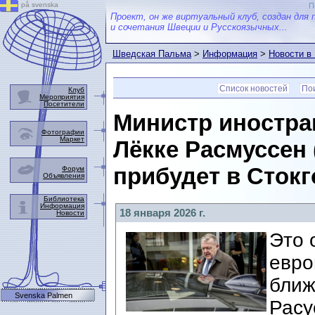
på svenska
П
Проект, он же виртуальный клуб, создан для 
и сочетания Швеции и Русскоязычных...
Шведская Пальма
>
Информация
>
Новости в
Список новостей
Пои
Клуб
Мероприятия
Посетители
Министр иностра
Фотографии
Маркет
Лёкке Расмуссен 
прибудет в Стокго
Форум
Объявления
Библиотека
Информация
18 января 2026 г.
Новости
Это 
евро
ближ
Svenska Palmen
Расу