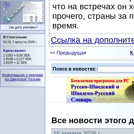
что на встречах он 
прочего, страны за 
время.
В Стокгольме:
Ссылка на дополните
01:31 7 августа 2026 г.
Курсы валют
:
<< Предыдущая
К
1 USD = 9,56 SEK
1 RUB = 0,117 SEK
1 EUR = 11 SEK
Поиск в новостях
:
Информация о рекламе
на Шведской Пальме
Все новости этого 
18 января 2026 г.