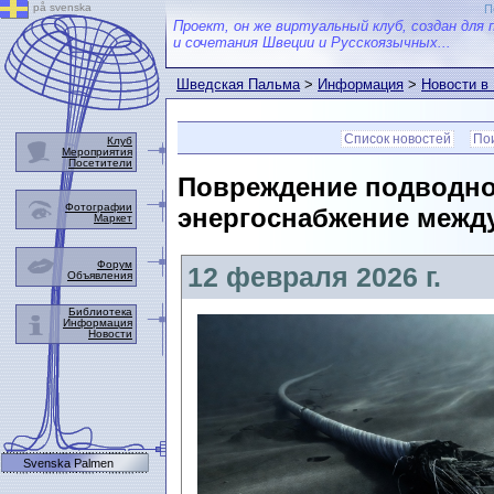
på svenska
П
Проект, он же виртуальный клуб, создан для 
и сочетания Швеции и Русскоязычных...
Шведская Пальма
>
Информация
>
Новости в
Список новостей
Пои
Клуб
Мероприятия
Посетители
Повреждение подводно
Фотографии
энергоснабжение межд
Маркет
Форум
12 февраля 2026 г.
Объявления
Библиотека
Информация
Новости
Svenska Palmen