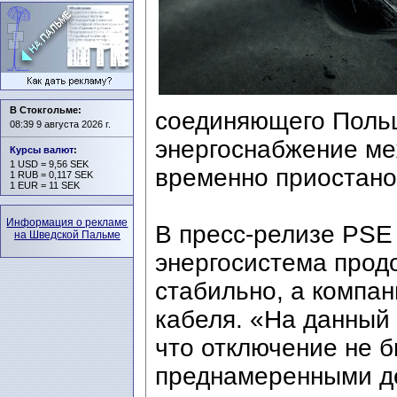
В Стокгольме:
соединяющего Польш
08:39 9 августа 2026 г.
энергоснабжение ме
Курсы валют
:
1 USD = 9,56 SEK
временно приостано
1 RUB = 0,117 SEK
1 EUR = 11 SEK
Информация о рекламе
В пресс-релизе PSE 
на Шведской Пальме
энергосистема прод
стабильно, а компан
кабеля. «На данный 
что отключение не 
преднамеренными де