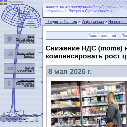
på svenska
П
Проект, он же виртуальный клуб, создан для 
и сочетания Швеции и Русскоязычных...
Шведская Пальма
>
Информация
>
Новости в
Список новостей
Пои
Клуб
Мероприятия
Посетители
Снижение НДС (moms) 
Фотографии
компенсировать рост ц
Маркет
Форум
8 мая 2026 г.
Объявления
Библиотека
Информация
Новости
Svenska Palmen