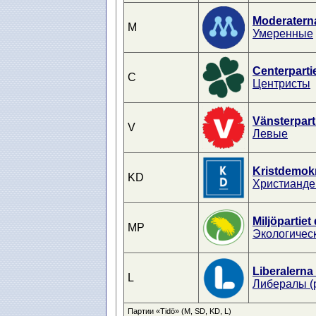
Moderatern
M
Умеренные
Centerparti
C
Центристы
Vänsterpart
V
Левые
Kristdemok
KD
Христианде
Miljöpartiet
MP
Экологичес
Liberalerna
L
Либералы (
Партии «Tidö» (M, SD, KD, L)