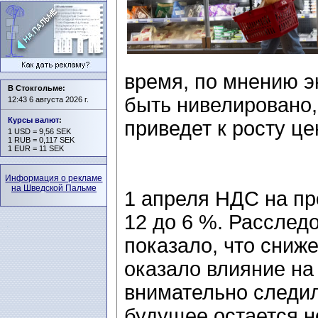
время, по мнению э
В Стокгольме:
быть нивелировано,
12:43 6 августа 2026 г.
Курсы валют
:
приведет к росту це
1 USD = 9,56 SEK
1 RUB = 0,117 SEK
1 EUR = 11 SEK
Информация о рекламе
на Шведской Пальме
1 апреля НДС на пр
12 до 6 %. Расслед
показало, что сниж
оказало влияние на
внимательно следил
будущее остается н