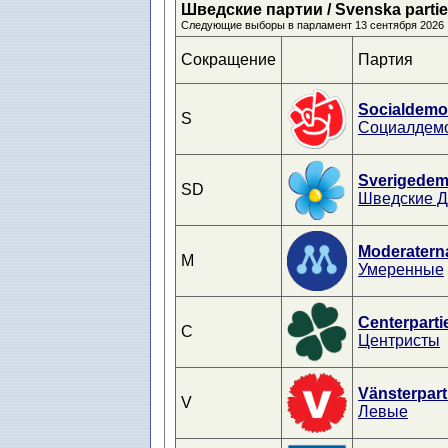
Шведские партии / Svenska partier 
Следующие выборы в парламент 13 сентября 2026
Сокращение
Партия
Socialdemo
S
Социалдем
Sverigedem
SD
Шведские 
Moderatern
M
Умеренные
Centerparti
C
Центристы
Vänsterpart
V
Левые