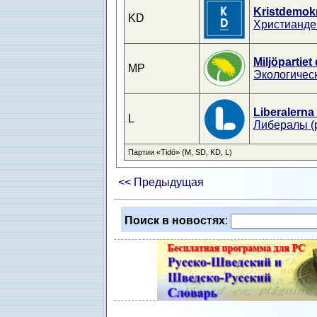
Kristdemok
KD
Христианде
Miljöpartiet
MP
Экологичес
Liberalerna
L
Либералы (
Партии «Tidö» (M, SD, KD, L)
<< Предыдущая
Поиск в новостях
: