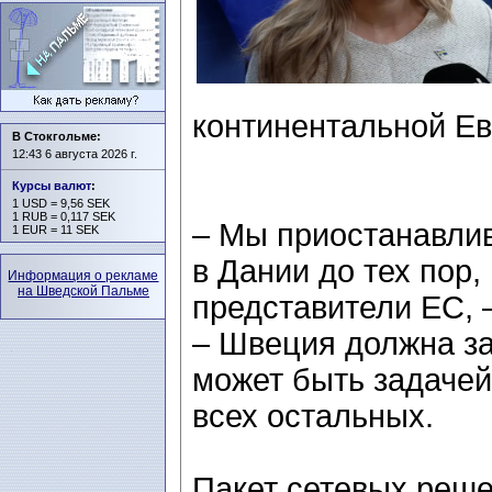
континентальной Е
В Стокгольме:
12:43 6 августа 2026 г.
Курсы валют
:
1 USD = 9,56 SEK
1 RUB = 0,117 SEK
– Мы приостанавлив
1 EUR = 11 SEK
в Дании до тех пор,
Информация о рекламе
на Шведской Пальме
представители ЕС, –
– Швеция должна з
может быть задаче
всех остальных.
Пакет сетевых реше