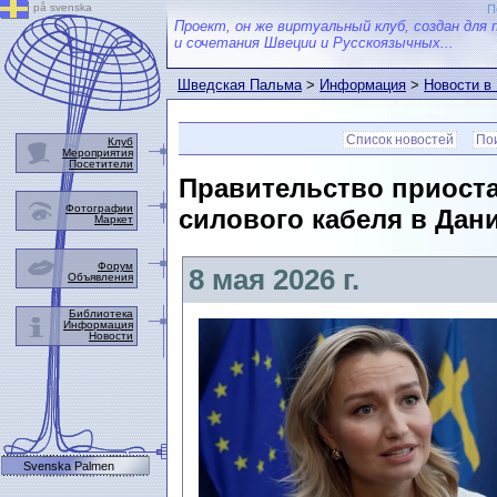
på svenska
П
Проект, он же виртуальный клуб, создан для 
и сочетания Швеции и Русскоязычных...
Шведская Пальма
>
Информация
>
Новости в
Список новостей
Пои
Клуб
Мероприятия
Посетители
Правительство приост
Фотографии
силового кабеля в Дани
Маркет
Форум
8 мая 2026 г.
Объявления
Библиотека
Информация
Новости
Svenska Palmen