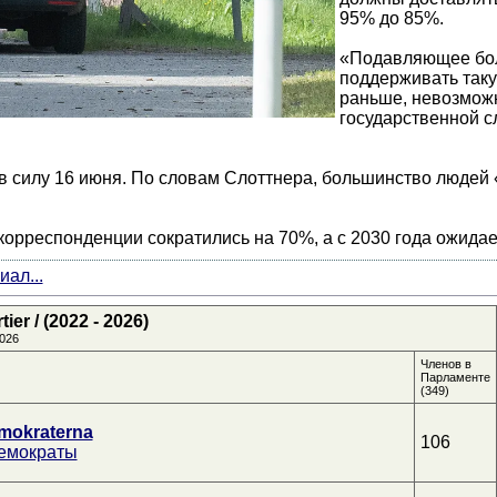
95% до 85%.
«Подавляющее бол
поддерживать такую
раньше, невозмож
государственной сл
в силу 16 июня. По словам Слоттнера, большинство людей 
корреспонденции сократились на 70%, а с 2030 года ожида
ал...
er / (2022 - 2026)
026
Членов в
Парламенте
(349)
mokraterna
106
емократы