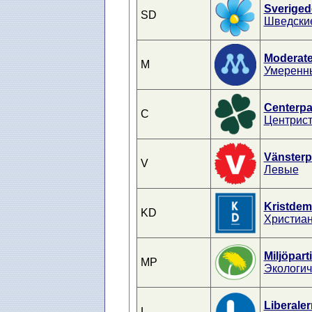
Sveriged
SD
Шведски
Moderat
M
Умеренн
Centerpar
C
Центрис
Vänsterpa
V
Левые
Kristdem
KD
Христиа
Miljöpart
MP
Экологич
Liberale
L