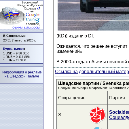
(KD)) изданию DI.
В Стокгольме:
23:51 7 августа 2026 г.
Ожидается, что решение вступит 
Курсы валют
:
изменений».
1 USD = 9,56 SEK
1 RUB = 0,117 SEK
1 EUR = 11 SEK
В 2000-х годах объемы почтовой 
Ссылка на дополнительный матери
Информация о рекламе
на Шведской Пальме
Шведские партии / Svenska parti
Следующие выборы в парламент 13 сентября 2
Сокращение
Партия
Socialde
S
Социалд