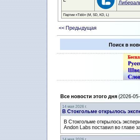
Либералы
Партии «Tidö» (M, SD, KD, L)
<< Предыдущая
Поиск в нов
Все новости этого дня
(2026-05-
14 мая 2026 г.
В Стокгольме открылось эксп
В Стокгольме открылось экспер
Andon Labs поставил во главе з
14 мая 2026 г.