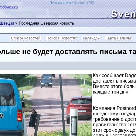
Пользователей On-line: 3763
поддержки
 Швеции
> Последняя шведская новость
Список новостей
Поиск в Новостях
Календрь
Карта Пальмы
льше не будет доставлять письма так
Как сообщает Dagen
доставлять письма
Вместо этого боль
каждые три дня.
Компания Postnord
шведскому государ
требование о дост
правительство сог
этот срок с двух д
должны доставлять