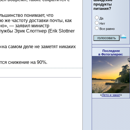
продукты
питания?
ьшинство понимает, что
Да
 ​​же частоту доставки почты, как
Нет
но», — заявил министр
Все равно
ужбы Эрик Слоттнер (Erik Slottner
«на самом деле не заметят никаких
Последнее
в Фотогалерее:
ется снижение на 90%.
«
Лето и закат
»