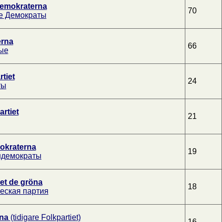
emokraterna
70
е Демократы
erna
66
ые
tiet
24
ты
rtiet
21
okraterna
19
ндемократы
iet de gröna
18
еская партия
rna
(tidigare Folkpartiet)
16