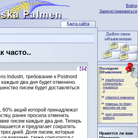
Войти
Зарегистрироваться
Карта сайта
 часто..
Последние
Объявления:
s Industri, требование к Postnord
требуется
 каждые два дня будет отменено.
строитель-
шинство писем будет доставляться
универса
л
сдается комната
помощь по дому,
мастер на час
, 60% акций которой принадлежат
ищу постоянную
ству, ранее просила отменить
работу
авке писем каждые два дня. Теперь
лашается и предлагает сократить
о трех дней. Доля писем, которые
Нравятся ли вам
ся вовремя, также сократится с
Шведские