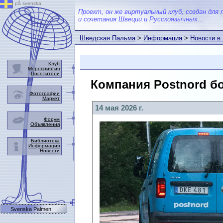
på svenska
Проект, он же виртуальный клуб, создан для 
и сочетания Швеции и Русскоязычных...
Шведская Пальма
>
Информация
>
Новости в
Клуб
Мероприятия
Посетители
Компания Postnord бо
Фотографии
Маркет
14 мая 2026 г.
Форум
Объявления
Библиотека
Информация
Новости
Svenska Palmen