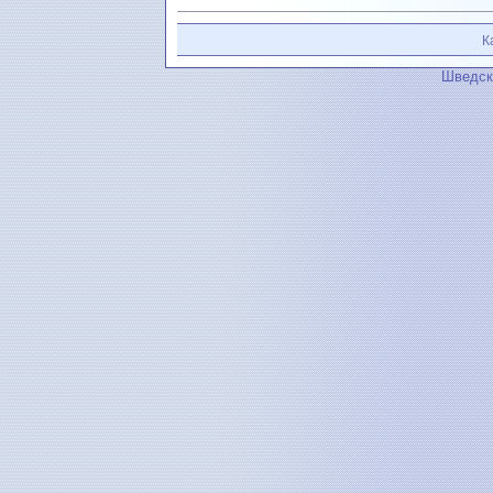
К
Шведск