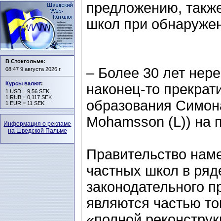
предложению, также
школ при обнаруже
В Стокгольме:
– Более 30 лет нер
08:47 9 августа 2026 г.
Курсы валют
:
наконец-то прекрат
1 USD = 9,56 SEK
1 RUB = 0,117 SEK
образования Симон
1 EUR = 11 SEK
Mohamsson (L)) на 
Информация о рекламе
на Шведской Пальме
Правительство наме
частных школ в ряд
законодательного п
являются частью то
«полной реконструк