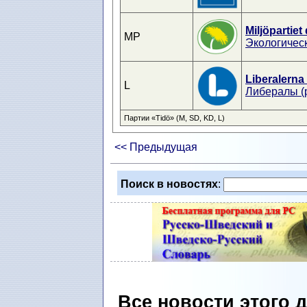
Miljöpartiet
MP
Экологичес
Liberalerna
L
Либералы (
Партии «Tidö» (M, SD, KD, L)
<< Предыдущая
Поиск в новостях
:
Все новости этого 