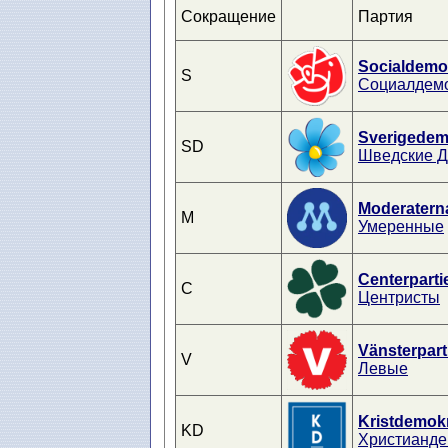
Сокращение
Партия
Socialdemo
S
Социалдем
Sverigedem
SD
Шведские 
Moderatern
M
Умеренные
Centerparti
C
Центристы
Vänsterpart
V
Левые
Kristdemok
KD
Христианде