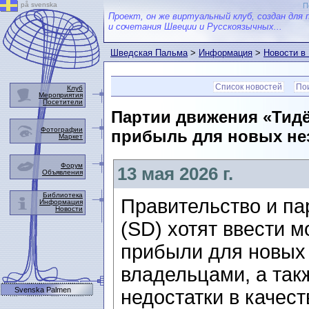
på svenska
П
Проект, он же виртуальный клуб, создан для 
и сочетания Швеции и Русскоязычных...
Шведская Пальма
>
Информация
>
Новости в
Список новостей
Пои
Клуб
Мероприятия
Посетители
Партии движения «Тидё
Фотографии
прибыль для новых не
Маркет
Форум
13 мая 2026 г.
Объявления
Библиотека
Правительство и п
Информация
Новости
(SD) хотят ввести 
прибыли для новых
владельцами, а так
Svenska Palmen
недостатки в качес