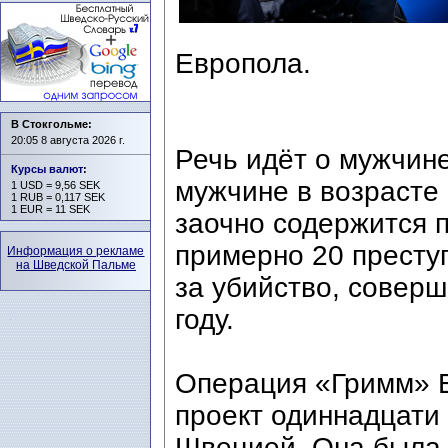
Европола.
В Стокгольме:
20:05 8 августа 2026 г.
Речь идёт о мужчине
Курсы валют
:
мужчине в возрасте
1 USD = 9,56 SEK
1 RUB = 0,117 SEK
1 EUR = 11 SEK
заочно содержится 
примерно 20 престу
Информация о рекламе
на Шведской Пальме
за убийство, совер
году.
Операция «Гримм» 
проект одиннадцати
Швецией. Она была 