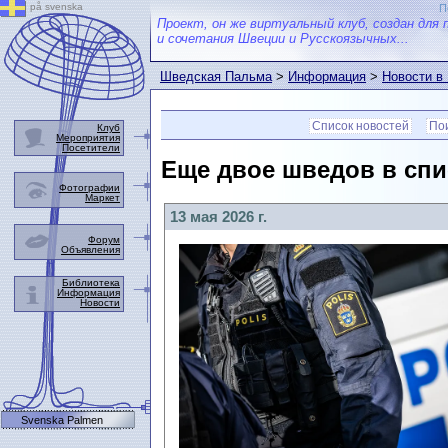
på svenska
П
Проект, он же виртуальный клуб, создан для 
и сочетания Швеции и Русскоязычных...
Шведская Пальма
>
Информация
>
Новости в
Список новостей
Пои
Клуб
Мероприятия
Посетители
Еще двое шведов в спи
Фотографии
Маркет
13 мая 2026 г.
Форум
Объявления
Библиотека
Информация
Новости
Svenska Palmen