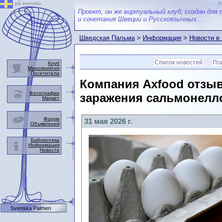
på svenska
П
Проект, он же виртуальный клуб, создан для 
и сочетания Швеции и Русскоязычных...
Шведская Пальма
>
Информация
>
Новости в
Список новостей
Пои
Клуб
Мероприятия
Посетители
Компания Axfood отзыв
Фотографии
заражения сальмонелло
Маркет
Форум
31 мая 2026 г.
Объявления
Библиотека
Информация
Новости
Svenska Palmen