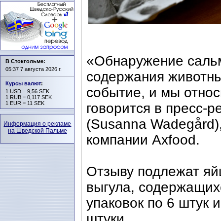
«Обнаружение саль
В Стокгольме:
05:37 7 августа 2026 г.
содержания животны
Курсы валют
:
событие, и мы относ
1 USD = 9,56 SEK
1 RUB = 0,117 SEK
1 EUR = 11 SEK
говорится в пресс-
(Susanna Wadegård)
Информация о рекламе
на Шведской Пальме
компании Axfood.
Отзыву подлежат яйц
выгула, содержащих
упаковок по 6 штук и
штуки.