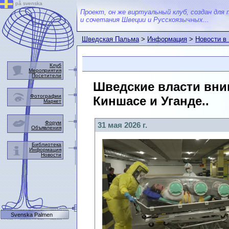
på svenska
Проект, он же виртуальный клуб, создан для 
и сочетания Швеции и Русскоязычных...
Шведская Пальма
>
Информация
>
Новости в
Клуб
Мероприятия
Посетители
Шведские власти вни
Фотографии
Киншасе и Уганде..
Маркет
Форум
31 мая 2026 г.
Объявления
Библиотека
Информация
Новости
Svenska Palmen