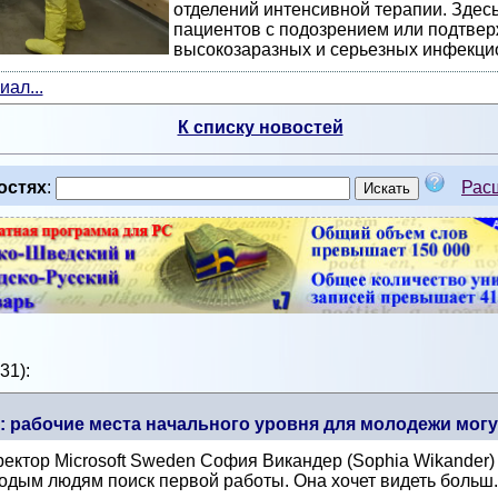
отделений интенсивной терапии. Здес
пациентов с подозрением или подтве
высокозаразных и серьезных инфекци
ал...
К списку новостей
остях
:
Рас
31):
т: рабочие места начального уровня для молодежи могу
ектор Microsoft Sweden София Викандер (Sophia Wikander)
одым людям поиск первой работы. Она хочет видеть больш.