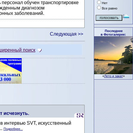
ь персонал обучен транспортировке
Нет
ржденным диагнозом
Все равно
онных заболеваний.
Последнее
Следующая >>
в Фотогалерее:
ширенный поиск
«
Лето и закат
»
т исчезнуть.
 в интервью SVT, искусственный
..
Подробнее...