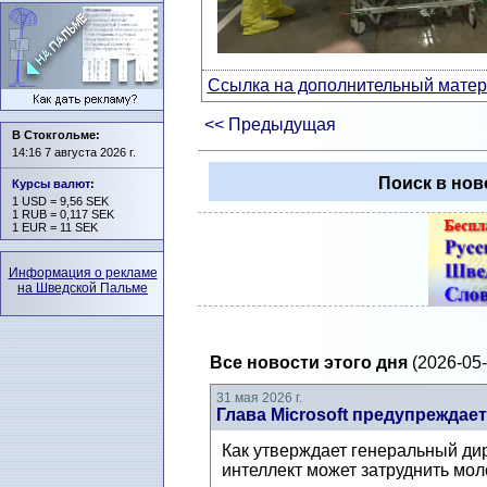
Ссылка на дополнительный матери
<< Предыдущая
В Стокгольме:
14:16 7 августа 2026 г.
Поиск в нов
Курсы валют
:
1 USD = 9,56 SEK
1 RUB = 0,117 SEK
1 EUR = 11 SEK
Информация о рекламе
на Шведской Пальме
Все новости этого дня
(2026-05-
31 мая 2026 г.
Глава Microsoft предупреждае
Как утверждает генеральный дир
интеллект может затруднить мол