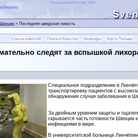
Пользователей On-line: 3583
поддержки
 Швеции
> Последняя шведская новость
Список новостей
Поиск в Новостях
Календрь
Карта Пальмы
мательно следят за вспышкой лихора
Специальное подразделение в Линчёпин
транспортировку пациентов с высокоз
обнаружения случая заболевания в Ш
За двойным уровнем защиты и тщате
скрывается часть готовности Швеции 
инфекциями в мире.
В университетской больнице Линчёпинг