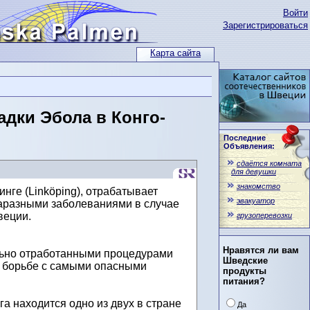
Войти
Зарегистрироваться
Карта сайта
дки Эбола в Конго-
Последние
Объявления:
сдаётся комната
для девушки
знакомство
ге (Linköping), отрабатывает
эвакуатор
аразными заболеваниями в случае
веции.
грузоперевозки
Нравятся ли вам
льно отработанными процедурами
Шведские
к борьбе с самыми опасными
продукты
питания?
а находится одно из двух в стране
Да