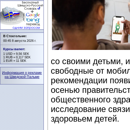
В Стокгольме:
00:45 8 августа 2026 г.
Курсы валют
:
1 USD = 9,56 SEK
1 RUB = 0,117 SEK
со своими детьми, и
1 EUR = 11 SEK
свободные от моби
Информация о рекламе
на Шведской Пальме
рекомендации появи
осенью правительст
общественного здр
исследование связи
здоровьем детей.