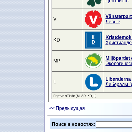
Центристы
Vänsterpart
V
Левые
Kristdemok
KD
Христианде
Miljöpartiet
MP
Экологичес
Liberalerna
L
Либералы (
Партии «Tidö» (M, SD, KD, L)
<< Предыдущая
Поиск в новостях
: