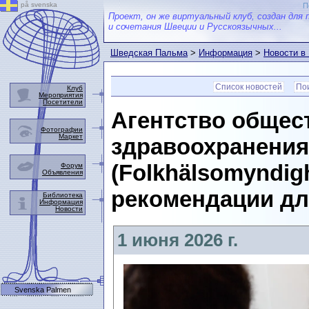
på svenska
П
Проект, он же виртуальный клуб, создан для 
и сочетания Швеции и Русскоязычных...
Шведская Пальма
>
Информация
>
Новости в
Список новостей
Пои
Клуб
Мероприятия
Посетители
Агентство общес
Фотографии
Маркет
здравоохранени
(Folkhälsomyndig
Форум
Объявления
рекомендации дл
Библиотека
Информация
Новости
1 июня 2026 г.
Svenska Palmen