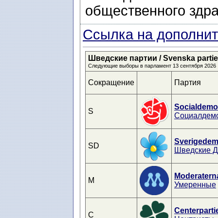
общественного здр
Ссылка на дополнит
Шведские партии / Svenska partier 
Следующие выборы в парламент 13 сентября 2026
Сокращение
Партия
Socialdemo
S
Социалдем
Sverigedem
SD
Шведские 
Moderatern
M
Умеренные
Centerparti
C