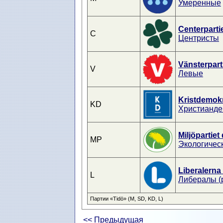
Умеренные
Centerparti
C
Центристы
Vänsterpart
V
Левые
Kristdemok
KD
Христианде
Miljöpartiet
MP
Экологичес
Liberalerna
L
Либералы (
Партии «Tidö» (M, SD, KD, L)
<< Предыдущая