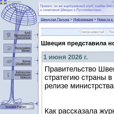
på svenska
П
Проект, он же виртуальный клуб, создан для 
и сочетания Швеции и Русскоязычных...
Шведская Пальма
>
Информация
>
Новости в
Список новостей
Пои
Клуб
Мероприятия
Посетители
Швеция представила но
Фотографии
Маркет
1 июня 2026 г.
Форум
Объявления
Правительство Шве
Библиотека
Информация
стратегию страны в
Новости
релизе министрства
Svenska Palmen
Как рассказала жу